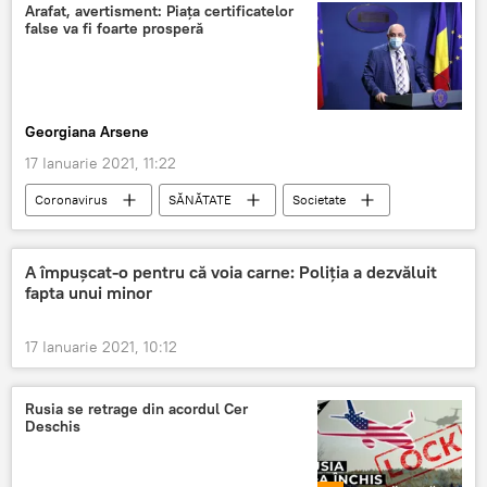
Arafat, avertisment: Piața certificatelor
false va fi foarte prosperă
Georgiana Arsene
17 Ianuarie 2021, 11:22
Coronavirus
SĂNĂTATE
Societate
Raed Arafat
Certificatul european COVID-19
A împușcat-o pentru că voia carne: Poliția a dezvăluit
fapta unui minor
17 Ianuarie 2021, 10:12
Rusia se retrage din acordul Cer
Deschis