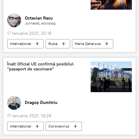
Octavian Racu
Jurnalist, sociolog
17 Ianuarie 2021, 20:18
Internaţional
Rusia
Maria Zaharova
Donald Trump
Înalt Oficial UE confirmă posibilul
“paşaport de vaccinare”
Dragoș Dumitriu
17 Ianuarie 2021, 19:28
Internaţional
Coronavirus
Vaccinare