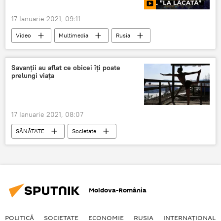
17 Ianuarie 2021, 09:11
Video
Multimedia
Rusia
Internaţional
Savanții au aflat ce obicei îți poate
prelungi viața
17 Ianuarie 2021, 08:07
SĂNĂTATE
Societate
Moldova-România
POLITICĂ
SOCIETATE
ECONOMIE
RUSIA
INTERNAŢIONAL