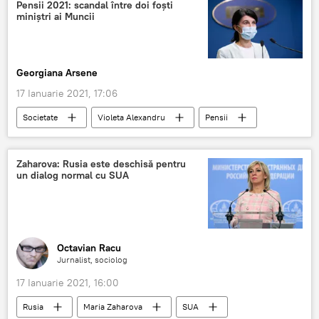
Pensii 2021: scandal între doi foști
miniștri ai Muncii
Georgiana Arsene
17 Ianuarie 2021, 17:06
Societate
Violeta Alexandru
Pensii
Zaharova: Rusia este deschisă pentru
un dialog normal cu SUA
Octavian Racu
Jurnalist, sociolog
17 Ianuarie 2021, 16:00
Rusia
Maria Zaharova
SUA