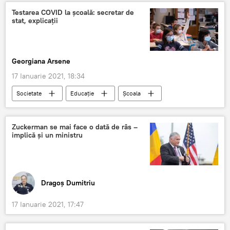
Testarea COVID la școală: secretar de
stat, explicații
Georgiana Arsene
17 Ianuarie 2021, 18:34
Societate
Educație
Școala
COVID-19
Zuckerman se mai face o dată de râs –
implică și un ministru
Dragoș Dumitriu
17 Ianuarie 2021, 17:47