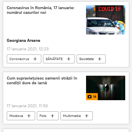
Coronavirus în România, 17 ianuarie:
numărul cazurilor noi
Georgiana Arsene
17 Ianuarie 2021, 12:23
Coronavirus
SĂNĂTATE
Societate
Cum supravieţuiesc oamenii străzii în
condiții dure de iarnă
14
17 Ianuarie 2021, 11:50
Moldova
Foto
Multimedia