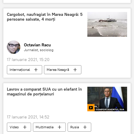
Cargobot, naufragiat în Marea Neagră: 5
persoane salvate, 4 morți
Octavian Racu
Jurnalist, sociolog
17 Ianuarie 2021, 15:20
Internaţional
Marea Neagră
Lavrov a comparat SUA cu un elefant în
magazinul de porțelanuri
17 Ianuarie 2021, 14:52
Video
Multimedia
Rusia