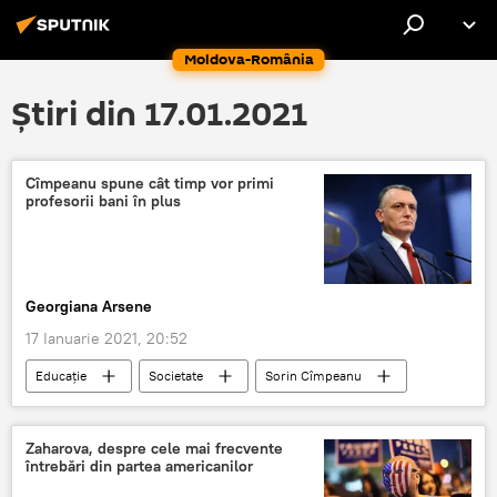
Moldova-România
Știri din 17.01.2021
Cîmpeanu spune cât timp vor primi
profesorii bani în plus
Georgiana Arsene
17 Ianuarie 2021, 20:52
Educație
Societate
Sorin Cîmpeanu
Zaharova, despre cele mai frecvente
întrebări din partea americanilor