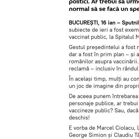
politici. Ar trebui să u
normal să se facă un spe
BUCUREȘTI, 16 ian – Sputni
subiecte de ieri a fost exem
vaccinat public, la Spitalul M
Gestul președintelui a fost 
dar a fost în prim plan – și
românilor asupra vaccinării.
reclamă – inclusiv în rândul
În același timp, mulți au co
un joc de imagine din propri
De aceea punem întrebarea d
personaje publice, ar trebu
vaccineze public? Sau, dacă
deschis!
E vorba de Marcel Ciolacu, 
George Simion și Claudiu Tâ