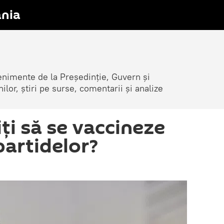
nia
venimente de la Președinție, Guvern și
nilor, știri pe surse, comentarii și analize
ți să se vaccineze
 partidelor?