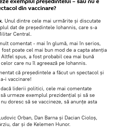
rmeze exemplul președintelui – sau nu e
ctacol din vaccinare?
k
. Unul dintre cele mai urmărite și discutate
plul dat de președintele Iohannis, care s-a
ilitar Central.
mult comentat - mai în glumă, mai în serios,
 a fost poate cel mai bun mod de a capta atenția
 Altfel spus, a fost probabil cea mai bună
 celor care nu îl agreează pe Iohannis.
mentat că președintele a făcut un spectacol și
a-i vaccinare!
acă liderii politici, cele mai comentate
i să urmeze exemplul prezidențial și să se
 nu doresc să se vaccineze, să anunțe asta
Ludovic Orban, Dan Barna și Dacian Cioloș,
rziu, dar și de Kelemen Hunor.