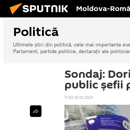
Moldova-Româ
Politică
Ultimele știri din politică, cele mai importante e
Parlament, partide politice, declarații ale politicie
Sondaj: Dori
public șefii
11:53 16.01.2021