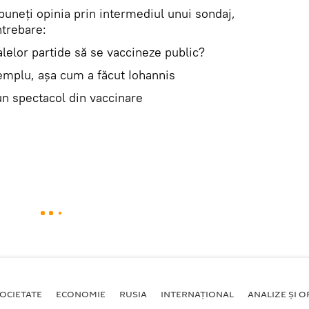
puneți opinia prin intermediul unui sondaj,
ntrebare:
palelor partide să se vaccineze public?
emplu, așa cum a făcut Iohannis
un spectacol din vaccinare
OCIETATE
ECONOMIE
RUSIA
INTERNAŢIONAL
ANALIZE ȘI OP