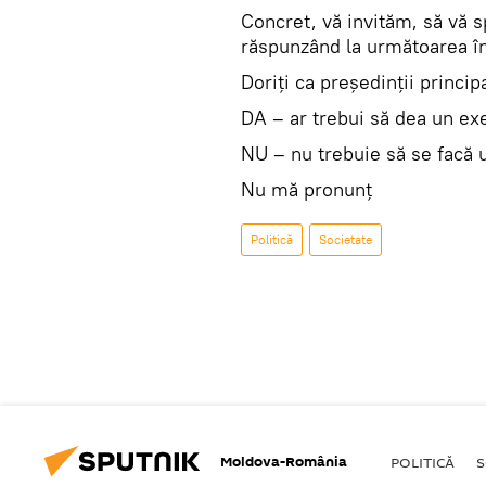
Concret, vă invităm, să vă s
răspunzând la următoarea î
Doriți ca președinții princi
DA – ar trebui să dea un ex
NU – nu trebuie să se facă 
Nu mă pronunț
Politică
Societate
Moldova-România
POLITICĂ
S