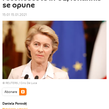
se opune
15:01 15.01.2021
©
REUTERS
/ Ciro De Luca
Abonare
Daniela Porovăț