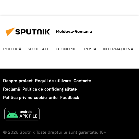
Moldova-România
POLITICĂ
SOCIETATE
ECONOMIE
RUSIA
INTERNAŢIONAL
Despre proiect
Reguli de utilizare
Contacte
Reclamă
Politica de confidențialitate
Politica privind cookie-urile
Feedback
© 2026 Sputnik Toate drepturile sunt garantate. 18+