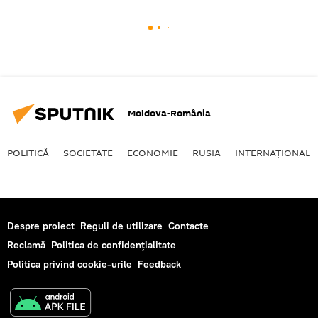
Moldova-România
POLITICĂ
SOCIETATE
ECONOMIE
RUSIA
INTERNAŢIONAL
Despre proiect
Reguli de utilizare
Contacte
Reclamă
Politica de confidențialitate
Politica privind cookie-urile
Feedback