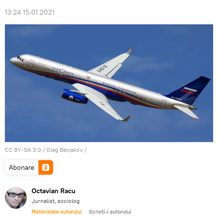
13:24 15.01.2021
CC BY-SA 3.0
/
Oleg Belyakov
/
Abonare
Octavian Racu
Jurnalist, sociolog
Materialele autorului
Scrieți-i autorului