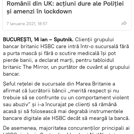
Românii din UK: acţiuni dure ale Poliţiei
şi amenzi în lockdown
7 Ianuarie 2021, 18:57
BUCUREŞTI, 14 ian – Sputnik.
Clienții grupului
bancar britanic HSBC care intră într-o sucursală fără
a purta mască şi fără o scutire medicală își pot
pierde banii, a declarat marți, pentru tabloidul
britanic The Mirror, un purtător de cuvânt al grupului
bancar.
Șeful rețelei de sucursale din Marea Britanie a
afirmat că lucrătorii băncii „merită respect și nu
trebuie să se confrunte cu un comportament violent
sau abuziv” și i-a încurajat pe clienți să rămână
acasă și să folosească mai degrabă instrumentele
bancare digitale ale HSBC decât să meargă la bancă.
De asemenea, majoritatea concurenților principali ai