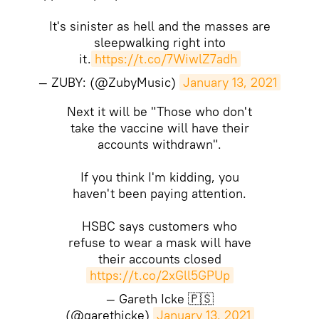
It's sinister as hell and the masses are
sleepwalking right into
it.
https://t.co/7WiwlZ7adh
— ZUBY: (@ZubyMusic)
January 13, 2021
Next it will be "Those who don't
take the vaccine will have their
accounts withdrawn".
If you think I'm kidding, you
haven't been paying attention.
HSBC says customers who
refuse to wear a mask will have
their accounts closed
https://t.co/2xGll5GPUp
— Gareth Icke 🇵🇸
(@garethicke)
January 13, 2021