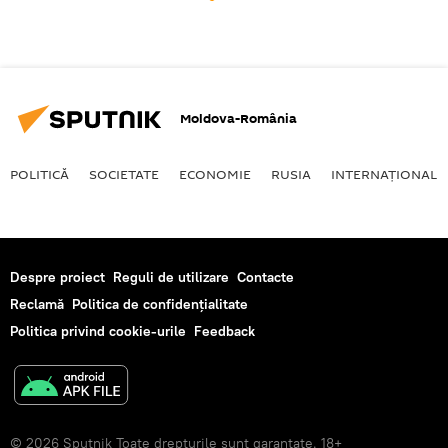
Moldova-România
POLITICĂ
SOCIETATE
ECONOMIE
RUSIA
INTERNAŢIONAL
Despre proiect
Reguli de utilizare
Contacte
Reclamă
Politica de confidențialitate
Politica privind cookie-urile
Feedback
© 2026 Sputnik Toate drepturile sunt garantate. 18+