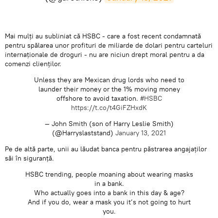
​Mai mulți au subliniat că HSBC - care a fost recent condamnată
pentru spălarea unor profituri de miliarde de dolari pentru carteluri
internaționale de droguri - nu are niciun drept moral pentru a da
comenzi clienților.
Unless they are Mexican drug lords who need to
launder their money or the 1% moving money
offshore to avoid taxation.
#HSBC
https://t.co/t4GiFZHxdK
— John Smith (son of Harry Leslie Smith)
(@Harryslaststand)
January 13, 2021
​Pe de altă parte, unii au lăudat banca pentru păstrarea angajaților
săi în siguranță.
HSBC trending, people moaning about wearing masks
in a bank.
Who actually goes into a bank in this day & age?
And if you do, wear a mask you it’s not going to hurt
you.