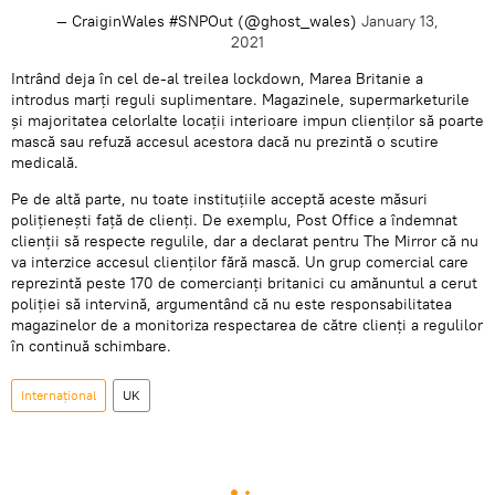
— CraiginWales #SNPOut (@ghost_wales)
January 13,
2021
​Intrând deja în cel de-al treilea lockdown, Marea Britanie a
introdus marți reguli suplimentare. Magazinele, supermarketurile
și majoritatea celorlalte locații interioare impun clienților să poarte
mască sau refuză accesul acestora dacă nu prezintă o scutire
medicală.
Pe de altă parte, nu toate instituțiile acceptă aceste măsuri
poliţieneşti faţă de clienţi. De exemplu, Post Office a îndemnat
clienții să respecte regulile, dar a declarat pentru The Mirror că nu
va interzice accesul clienților fără mască. Un grup comercial care
reprezintă peste 170 de comercianți britanici cu amănuntul a cerut
poliției să intervină, argumentând că nu este responsabilitatea
magazinelor de a monitoriza respectarea de către clienți a regulilor
în continuă schimbare.
Internaţional
UK