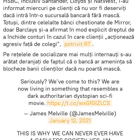
HSBC, inclusiv Santander, Lloyds și NatWest, i-au
informat miercuri pe clienți că nu vor fi deserviți
dacă intră într-o sucursală bancară fără mască.
Totuşi, dintre celelalte bănci chestionate de Mirror,
doar Barclays și-a afirmat în mod explicit dreptul de
a închide conturi în cazul în care clienții „acționează
agresiv față de colegi”,
potrivit RT
.
Pe rețelele de socializare mai mulţi internauţi s-au
arătat deranjați de faptul că o bancă ar amenința să
blocheze banii clienților dacă nu poartă mască.
Seriously? We’ve come to this? We are
now living in something that resembles a
dark authoritarian dystopian sci-fi
movie.
https://t.co/wxGfGlZLCS
— James Melville (@JamesMelville)
January 12, 2021
THIS IS WHY WE CAN NEVER EVER HAVE