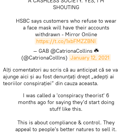
A CASHLESS SOCIETY. YES, I’M
SHOUTING
HSBC says customers who refuse to wear
a face mask will have their accounts
withdrawn - Mirror Online
https://t.co/1xbFMZZBNI
— GAB @CatrionaCollins ☘️
(@CatrionaColllns)
January 12, 2021
​Alţi comentatori au scris că au anticipat că se va
ajunge aici și au fost denunțați drept „adepţi ai
teoriilor conspirației” din cauza aceasta.
I was called a 'conspiracy theorist' 6
months ago for saying they'd start doing
stuff like this.
This is about compliance & control. They
appeal to people's better natures to sell it.