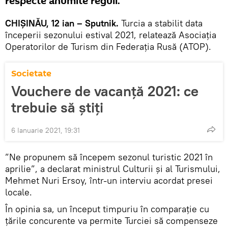
respecte anumite reguli.
CHIȘINĂU, 12 ian – Sputnik.
Turcia a stabilit data
începerii sezonului estival 2021, relatează Asociația
Operatorilor de Turism din Federația Rusă (АТОР).
Societate
Vouchere de vacanță 2021: ce
trebuie să știți
6 Ianuarie 2021, 19:31
”Ne propunem să începem sezonul turistic 2021 în
aprilie”, a declarat ministrul Culturii și al Turismului,
Mehmet Nuri Ersoy, într-un interviu acordat presei
locale.
În opinia sa, un început timpuriu în comparație cu
țările concurente va permite Turciei să compenseze