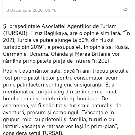
3 Decembrie 2020, 09:46
Și președintele Asociației Agențiilor de Turism
(TURSAB), Firuz Bağlıkaya, are o opinie similară. ”În
2021, Turcia va putea ajunge la 50% din fluxul
turistic din 2019”, a presupus el. În opinia sa, Rusia,
Germania, Ucraina, Olanda și Marea Britanie vor
rămâne principalele piețe de intrare în 2021.
Potrivit estimărilor sale, dacă în anii trecuți prețul a
fost principalul factor pentru consumator, acum
principalii factori sunt igiena și siguranța. El a
menționat că turiștii aleg din ce în ce mai mult
hoteluri mici și hoteluri de tip boutique. De
asemenea, va fi solicitat și turismul natural și de
aventură, precum și campingul. ”Vacanțele în
grupuri mici cu prietenii și familia, tururile cu
iahturi, vacanțele retrase vor ieși în prim-plan",
consideră șeful TURSAB.