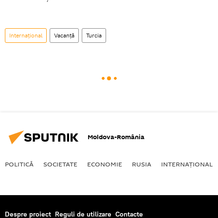
Internaţional
Vacanță
Turcia
Moldova-România
POLITICĂ
SOCIETATE
ECONOMIE
RUSIA
INTERNAŢIONAL
Despre proiect
Reguli de utilizare
Contacte