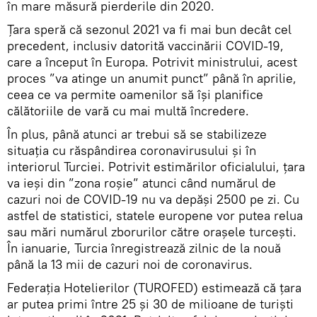
în mare măsură pierderile din 2020.
Țara speră că sezonul 2021 va fi mai bun decât cel
precedent, inclusiv datorită vaccinării COVID-19,
care a început în Europa. Potrivit ministrului, acest
proces ”va atinge un anumit punct” până în aprilie,
ceea ce va permite oamenilor să își planifice
călătoriile de vară cu mai multă încredere.
În plus, până atunci ar trebui să se stabilizeze
situația cu răspândirea coronavirusului și în
interiorul Turciei. Potrivit estimărilor oficialului, țara
va ieși din ”zona roșie” atunci când numărul de
cazuri noi de COVID-19 nu va depăși 2500 pe zi. Cu
astfel de statistici, statele europene vor putea relua
sau mări numărul zborurilor către orașele turcești.
În ianuarie, Turcia înregistrează zilnic de la nouă
până la 13 mii de cazuri noi de coronavirus.
Federația Hotelierilor (TUROFED) estimează că țara
ar putea primi între 25 și 30 de milioane de turiști