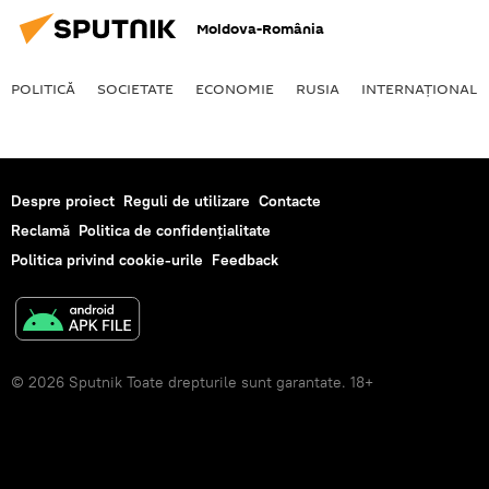
Moldova-România
POLITICĂ
SOCIETATE
ECONOMIE
RUSIA
INTERNAŢIONAL
Despre proiect
Reguli de utilizare
Contacte
Reclamă
Politica de confidențialitate
Politica privind cookie-urile
Feedback
© 2026 Sputnik Toate drepturile sunt garantate. 18+