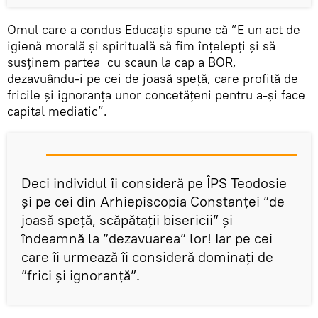
Omul care a condus Educația spune că ”E un act de
igienă morală și spirituală să fim înțelepți și să
susținem partea cu scaun la cap a BOR,
dezavuându-i pe cei de joasă speță, care profită de
fricile și ignoranța unor concetățeni pentru a-și face
capital mediatic”.
Deci individul îi consideră pe ÎPS Teodosie
și pe cei din Arhiepiscopia Constanței ”de
joasă speță, scăpătații bisericii” și
îndeamnă la ”dezavuarea” lor! Iar pe cei
care îi urmează îi consideră dominați de
”frici și ignoranță”.