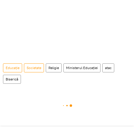
Educație
Societate
Religie
Ministerul Educației
atac
Biserică