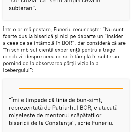
”concluzia” că ”se întâmplă ceva în
subteran”.
Într-o primă postare, Funeriu recunoaște: ”Nu sunt
foarte dus la biserică și nici pe departe un "insider"
a ceea ce se întâmplă în BOR”, dar consideră că are
”în schimb suficientă experiență pentru a trage
concluzii despre ceea ce se întâmplă în subteran
pornind de la observarea părții vizibile a
icebergului”:
”Îmi e limpede că linia de bun-simț,
reprezentată de Patriarhul BOR, e atacată
mișelește de mentorul scăpătaților
bisericii de la Constanța”, scrie Funeriu.