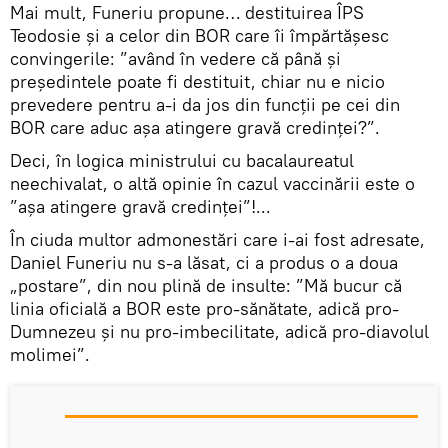
Mai mult, Funeriu propune… destituirea ÎPS
Teodosie și a celor din BOR care îi împărtășesc
convingerile: ”având în vedere că până și
președintele poate fi destituit, chiar nu e nicio
prevedere pentru a-i da jos din funcții pe cei din
BOR care aduc așa atingere gravă credinței?”.
Deci, în logica ministrului cu bacalaureatul
neechivalat, o altă opinie în cazul vaccinării este o
”așa atingere gravă credinței”!...
În ciuda multor admonestări care i-ai fost adresate,
Daniel Funeriu nu s-a lăsat, ci a produs o a doua
„postare”, din nou plină de insulte: ”Mă bucur că
linia oficială a BOR este pro-sănătate, adică pro-
Dumnezeu și nu pro-imbecilitate, adică pro-diavolul
molimei”.