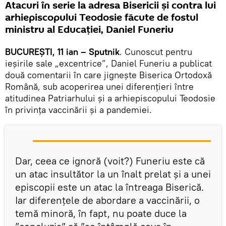
Atacuri în serie la adresa Bisericii și contra lui
arhiepiscopului Teodosie făcute de fostul
ministru al Educației, Daniel Funeriu
BUCUREȘTI, 11 ian – Sputnik
. Cunoscut pentru
ieșirile sale „excentrice”, Daniel Funeriu a publicat
două comentarii în care jignește Biserica Ortodoxă
Română, sub acoperirea unei diferențieri între
atitudinea Patriarhului și a arhiepiscopului Teodosie
în privința vaccinării și a pandemiei.
Dar, ceea ce ignoră (voit?) Funeriu este că
un atac insultător la un înalt prelat și a unei
episcopii este un atac la întreaga Biserică.
Iar diferențele de abordare a vaccinării, o
temă minoră, în fapt, nu poate duce la