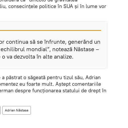
iu, consecințele politice în SUA și în lume vor
or continua să se înfrunte, generând un
n echilibrul mondial”, notează Năstase –
o va dezvolta în alte analize.
 a păstrat o săgeată pentru tizul său, Adrian
mentez eu foarte mult. Aștept comentariile
rman despre funcționarea statului de drept în
Adrian Năstase