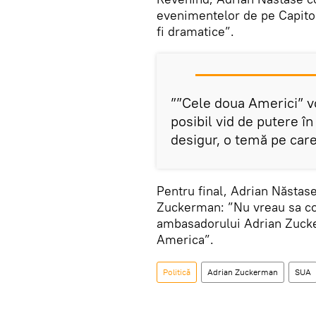
evenimentelor de pe Capitol
fi dramatice”.
””Cele doua Americi” v
posibil vid de putere î
desigur, o temă pe care 
Pentru final, Adrian Năstase
Zuckerman: ”Nu vreau sa co
ambasadorului Adrian Zucke
America”.
Politică
Adrian Zuckerman
SUA