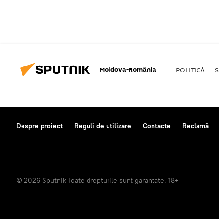
Moldova-România
POLITICĂ
S
Despre proiect
Reguli de utilizare
Contacte
Reclamă
© 2026 Sputnik Toate drepturile sunt garantate. 18+