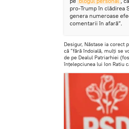
pe
blogul personal
, c
pro-Trump în clădirea S
genera numeroase efec
comentarii în afară”.
Desigur, Năstase ia corect p
că ”fără îndoială, mulți se v
de pe Dealul Patriarhiei (fos
înțelepciunea lui Ion Ratiu ca