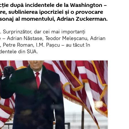
cție după incidentele de la Washington –
e, sublinierea ipocriziei și o provocare
rsonaj al momentului, Adrian Zuckerman.
. Surprinzător, dar cei mai importanți
rne – Adrian Năstase, Teodor Meleșcanu, Adrian
u, Petre Roman, I.M. Pașcu – au tăcut în
dentele din SUA.