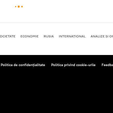
OCIETATE
ECONOMIE
RUSIA
INTERNAŢIONAL
ANALIZE ȘI OP
Politica de confidențialitate
Politica privind cookie-urile
Feedb