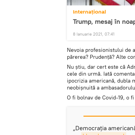
Internaţional
Trump, mesaj în noap
8 Ianuarie 2021, 07:41
Nevoia profesionistului de a
părerea? Prudență? Alte con
Nu știu, dar cert este că Ad
cele din urmă. Iată comentari
ipocrizia americană, dubla 
neobișnuită a ambasadorulu
O fi bolnav de Covid-19, o f
„Democrația americană 