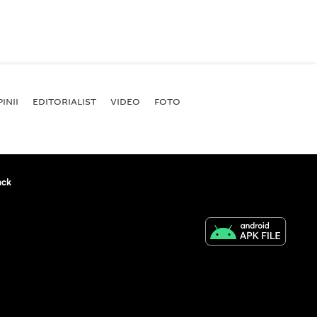
INII
EDITORIALIST
VIDEO
FOTO
ack