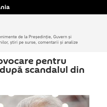
nia
venimente de la Președinție, Guvern și
nilor, știri pe surse, comentarii și analize
ovocare pentru
după scandalul din