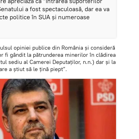
are apreciază că ”intrarea suporterilor
enatului a fost spectaculoasă, dar ea va
te politice în SUA și numeroase
ulsul opiniei publice din România și consideră
or fi gândit la pătrunderea minerilor în clădirea
tul sediu al Camerei Deputaților, n.n.) dar și la
re a știut să le țină piept”.