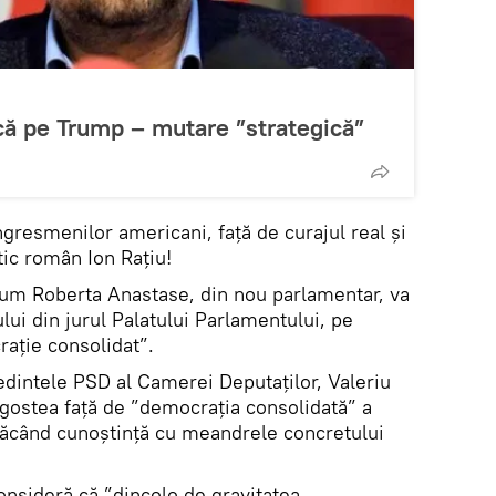
acă pe Trump – mutare ”strategică”
ongresmenilor americani, față de curajul real și
tic român Ion Rațiu!
acum Roberta Anastase, din nou parlamentar, va
ui din jurul Palatului Parlamentului, pe
rație consolidat”.
dintele PSD al Camerei Deputaților, Valeriu
agostea față de ”democrația consolidată” a
 făcând cunoștință cu meandrele concretului
nsideră că ”dincolo de gravitatea