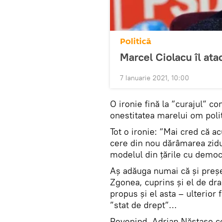
Politică
Marcel Ciolacu îl at
7 Ianuarie 2021, 10:00
O ironie fină la ”curajul” c
onestitatea marelui om poli
Tot o ironie: ”Mai cred că 
cere din nou dărâmarea zidul
modelul din țările cu democ
Aș adăuga numai că și preșe
Zgonea, cuprins și el de dr
propus și el asta – ulterior
”stat de drept”…
Revenind, Adrian Năstase co