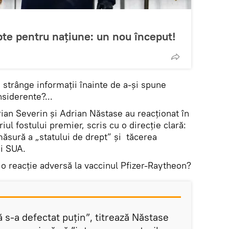
te pentru națiune: un nou început!
 strânge informații înainte de a-și spune
siderente?...
rian Severin și Adrian Năstase au reacționat în
ul fostului premier, scris cu o direcție clară:
măsură a „statului de drept” și tăcerea
i SUA.
i o reacție adversă la vaccinul Pfizer-Raytheon?
s-a defectat puțin”, titrează Năstase