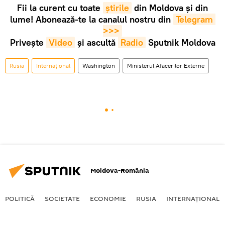
Fii la curent cu toate
știrile
din Moldova și din
lume! Abonează-te la canalul nostru din
Telegram 
>>>
Privește
Video
și ascultă
Radio
Sputnik Moldova
Rusia
Internaţional
Washington
Ministerul Afacerilor Externe
Moldova-România
POLITICĂ
SOCIETATE
ECONOMIE
RUSIA
INTERNAŢIONAL