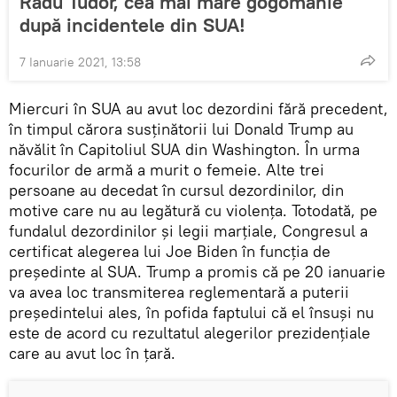
Radu Tudor, cea mai mare gogomănie
după incidentele din SUA!
7 Ianuarie 2021, 13:58
Miercuri în SUA au avut loc dezordini fără precedent,
în timpul cărora susținătorii lui Donald Trump au
năvălit în Capitoliul SUA din Washington. În urma
focurilor de armă a murit o femeie. Alte trei
persoane au decedat în cursul dezordinilor, din
motive care nu au legătură cu violența. Totodată, pe
fundalul dezordinilor și legii marțiale, Congresul a
certificat alegerea lui Joe Biden în funcția de
președinte al SUA. Trump a promis că pe 20 ianuarie
va avea loc transmiterea reglementară a puterii
președintelui ales, în pofida faptului că el însuși nu
este de acord cu rezultatul alegerilor prezidențiale
care au avut loc în țară.