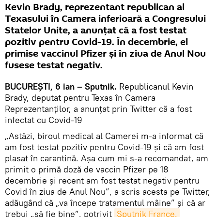
Kevin Brady, reprezentant republican al
Texasului în Camera inferioară a Congresului
Statelor Unite, a anunțat că a fost testat
pozitiv pentru Covid-19. În decembrie, el
primise vaccinul Pfizer și în ziua de Anul Nou
fusese testat negativ.
BUCUREŞTI, 6 ian – Sputnik.
Republicanul Kevin
Brady, deputat pentru Texas în Camera
Reprezentanților, a anunțat prin Twitter că a fost
infectat cu Covid-19
„Astăzi, biroul medical al Camerei m-a informat că
am fost testat pozitiv pentru Covid-19 și că am fost
plasat în carantină. Așa cum mi s-a recomandat, am
primit o primă doză de vaccin Pfizer pe 18
decembrie și recent am fost testat negativ pentru
Covid în ziua de Anul Nou”, a scris acesta pe Twitter,
adăugând că „va începe tratamentul mâine” și că ar
trebui „să fie bine”, potrivit
Sputnik France.