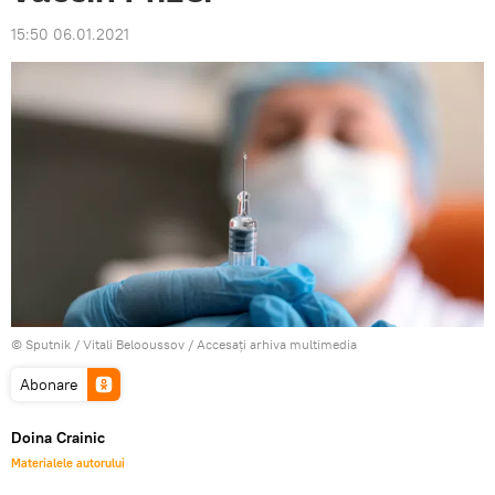
15:50 06.01.2021
© Sputnik / Vitali Belooussov
/
Accesați arhiva multimedia
Abonare
Doina Crainic
Materialele autorului