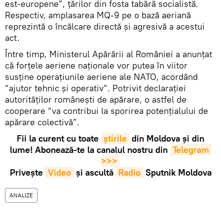
est-europene”, țărilor din fosta tabără socialistă.
Respectiv, amplasarea MQ-9 pe o bază aeriană
reprezintă o încălcare directă și agresivă a acestui
act.
Între timp, Ministerul Apărării al României a anunțat
că forțele aeriene naționale vor putea în viitor
susține operațiunile aeriene ale NATO, acordând
“ajutor tehnic și operativ”. Potrivit declarației
autorităților românești de apărare, o astfel de
cooperare “va contribui la sporirea potențialului de
apărare colectivă”.
Fii la curent cu toate
știrile
din Moldova și din
lume! Abonează-te la canalul nostru din
Telegram 
>>>
Privește
Video
și ascultă
Radio
Sputnik Moldova
ANALIZE