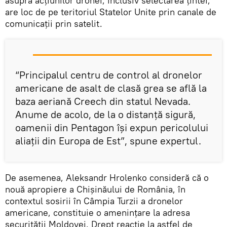
asupra acțiunilor dronei, inclusiv selectarea țintei,
are loc de pe teritoriul Statelor Unite prin canale de
comunicații prin satelit.
“Principalul centru de control al dronelor
americane de asalt de clasă grea se află la
baza aeriană Creech din statul Nevada.
Anume de acolo, de la o distanță sigură,
oamenii din Pentagon își expun pericolului
aliații din Europa de Est”, spune expertul.
De asemenea, Aleksandr Hrolenko consideră că o
nouă apropiere a Chișinăului de România, în
contextul sosirii în Câmpia Turzii a dronelor
americane, constituie o amenințare la adresa
securității Moldovei. Drept reacție la astfel de