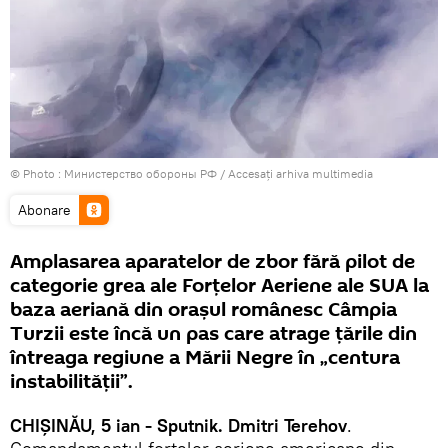
© Photo : Министерство обороны РФ
/
Accesați arhiva multimedia
Abonare
Amplasarea aparatelor de zbor fără pilot de
categorie grea ale Forțelor Aeriene ale SUA la
baza aeriană din orașul românesc Câmpia
Turzii este încă un pas care atrage țările din
întreaga regiune a Mării Negre în „centura
instabilității”.
CHIȘINĂU, 5 ian - Sputnik. Dmitri Terehov
.