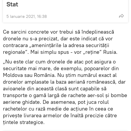
Stat
5 Ianuarie 2021, 16:38
Ce sarcini concrete vor trebui să îndeplinească
dronele nu s-a precizat, dar este indicat că vor
contracara „amenințările la adresa securității
regionale”. Mai simplu spus - vor „reține” Rusia.
„Nu este clar cum dronele de atac pot asigura o
securitate mai mare, de exemplu, popoarelor din
Moldova sau România. Nu știm numărul exact al
dronelor amplasate la baza aeriană românească, dar
avioanele din această clasă sunt capabile să
transporte o gamă largă de rachete aer-sol și bombe
aeriene ghidate. De asemenea, pot juca rolul
rachetelor cu rază medie de acțiune în ceea ce
privește livrarea armelor de înaltă precizie către
țintele strategice.