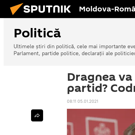
Moldova-Româ
Politică
Ultimele știri din politică, cele mai importante e
Parlament, partide politice, declarații ale politicie
Dragnea va p
partid? Codr
08:11 05.01.2021