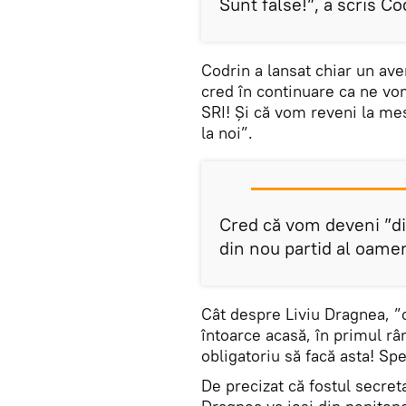
Sunt false!”, a scris C
Codrin a lansat chiar un av
cred în continuare ca ne v
SRI! Și că vom reveni la me
la noi”.
Cred că vom deveni ”din
din nou partid al oamen
Cât despre Liviu Dragnea, ”
întoarce acasă, în primul râ
obligatoriu să facă asta! Sp
De precizat că fostul secret