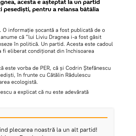
agnea, acesta e așteptat la un partid
i pesediști, pentru a relansa bătălia
. O informație șocantă a fost publicată de o
 anume că ”lui Liviu Dragnea i-a fost găsit
nseze în politică. Un partid. Acesta este cadoul
va fi eliberat condiționat din închisoarea
 că este vorba de PER, că și Codrin Ștefănescu
sediști, în frunte cu Cătălin Rădulescu
area ecologistă.
nescu a explicat că nu este adevărată
ind plecarea noastră la un alt partid!