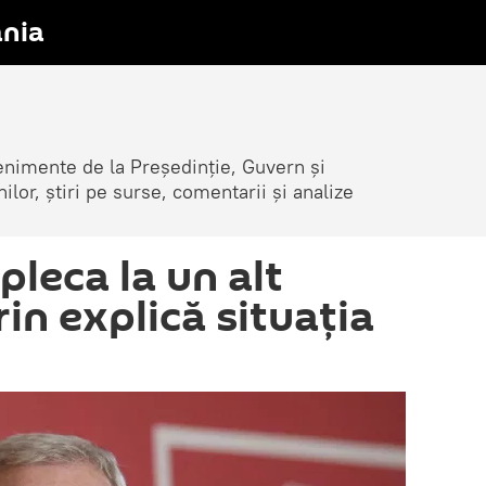
nia
venimente de la Președinție, Guvern și
nilor, știri pe surse, comentarii și analize
leca la un alt
in explică situația