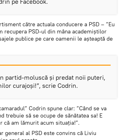
odrin pe Facebook.
ertisment către actuala conducere a PSD – ”Eu
om recupera PSD-ul din mâna academiștilor
sajele publice pe care oamenii le așteaptă de
 partid-moluscă și predat noii puteri,
ilor curajoși!”, scrie Codrin.
camaradul” Codrin spune clar: ”Când se va
nd trebuie să se ocupe de sănătatea sa! E
er că am lămurit acum situația!”.
ar general al PSD este convins că Liviu