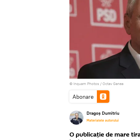
© Inquam Photos / Octav Ganea
Abonare
Dragoș Dumitriu
Materialele autorului
O publicație de mare tir