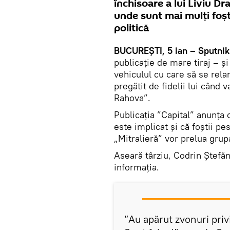
închisoare a lui Liviu Dr
unde sunt mai mulți foșt
politică
BUCUREȘTI, 5 ian – Sputnik
publicație de mare tiraj – și
vehiculul cu care să se rela
pregătit de fidelii lui când 
Rahova”.
Publicația ”Capital” anunța
este implicat și că foștii pe
„Mitralieră” vor prelua grup
Aseară târziu, Codrin Ștefă
informația.
”Au apărut zvonuri priv