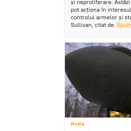
și neproliferare. Astăz
pot acționa în interesu
controlul armelor și sta
Sullivan, citat de
Sputn
Rusia