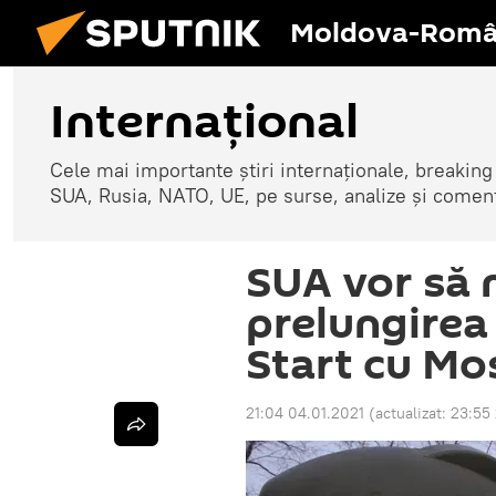
Moldova-Româ
Internaţional
Cele mai importante știri internaționale, breaking
SUA, Rusia, NATO, UE, pe surse, analize și coment
SUA vor să 
prelungirea
Start cu Mo
21:04 04.01.2021
(actualizat:
23:55