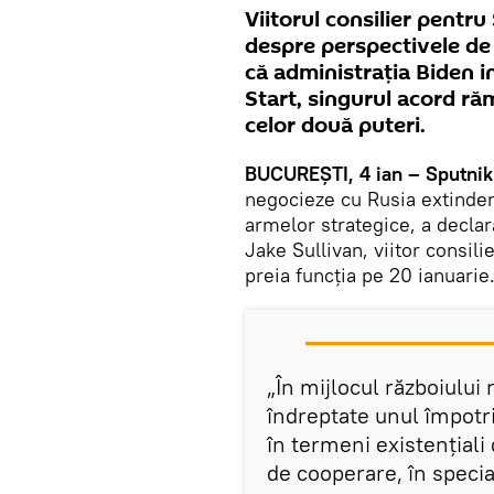
Viitorul consilier pentru
despre perspectivele de
că administrația Biden 
Start, singurul acord ră
celor două puteri.
BUCUREŞTI, 4 ian – Sputnik
negocieze cu Rusia extinder
armelor strategice, a declar
Jake Sullivan, viitor consil
preia funcția pe 20 ianuarie
„În mijlocul războiului
îndreptate unul împotri
în termeni existențiali
de cooperare, în specia