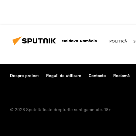
Moldova-România
POLITICĂ
S
Despre proiect
Reguli de utilizare
Contacte
Reclamă
© 2026 Sputnik Toate drepturile sunt garantate. 18+