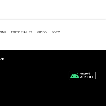
INII
EDITORIALIST
VIDEO
FOTO
ack