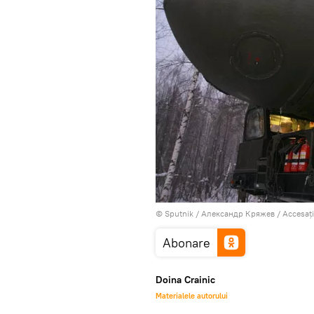
© Sputnik / Александр Кряжев
/
Accesați
Abonare
Doina Crainic
Materialele autorului