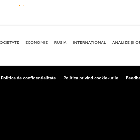
OCIETATE
ECONOMIE
RUSIA
INTERNAŢIONAL
ANALIZE ȘI OP
Politica de confidențialitate
Politica privind cookie-urile
Feedb