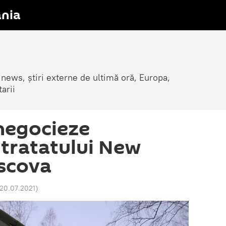
nia
 news, știri externe de ultimă oră, Europa,
arii
negocieze
 tratatului New
scova
 20.07.2021
)