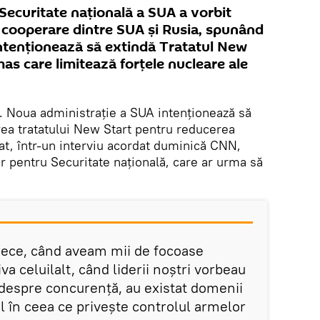
 Securitate națională a SUA a vorbit
 cooperare dintre SUA și Rusia, spunând
intenționează să extindă Tratatul New
mas care limitează forțele nucleare ale
. Noua administrație a SUA intenționează să
ea tratatului New Start pentru reducerea
at, într-un interviu acordat duminică CNN,
ier pentru Securitate națională, care ar urma să
.
 rece, când aveam mii de focoase
va celuilalt, când liderii noștri vorbeau
 despre concurență, au existat domenii
l în ceea ce privește controlul armelor