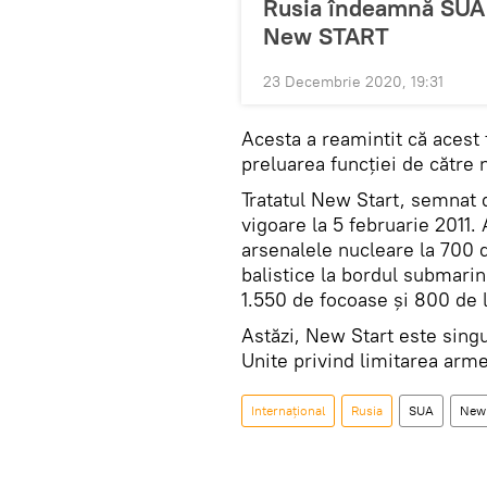
Rusia îndeamnă SUA 
New START
23 Decembrie 2020, 19:31
Acesta a reamintit că acest
preluarea funcţiei de către 
Tratatul New Start, semnat 
vigoare la 5 februarie 2011.
arsenalele nucleare la 700 d
balistice la bordul submarin
1.550 de focoase și 800 de 
Astăzi, New Start este singur
Unite privind limitarea arme
Internaţional
Rusia
SUA
New 