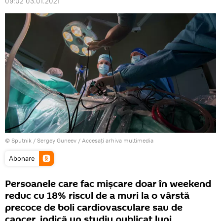
09:02 03.01.2021
© Sputnik / Sergey Guneev
/
Accesați arhiva multimedia
Abonare
Persoanele care fac mișcare doar în weekend
reduc cu 18% riscul de a muri la o vârstă
precoce de boli cardiovasculare sau de
cancer, indică un studiu publicat luni.