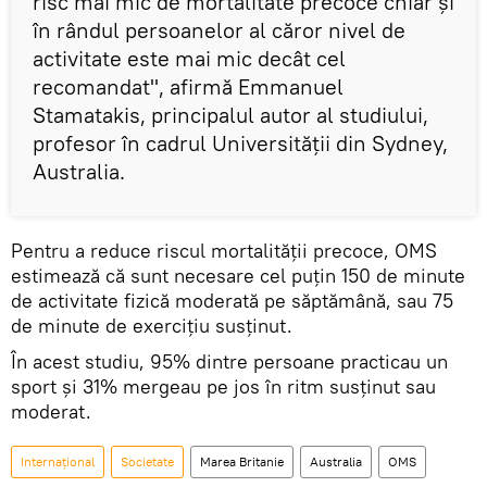
risc mai mic de mortalitate precoce chiar și
în rândul persoanelor al căror nivel de
activitate este mai mic decât cel
recomandat", afirmă Emmanuel
Stamatakis, principalul autor al studiului,
profesor în cadrul Universității din Sydney,
Australia.
Pentru a reduce riscul mortalităţii precoce, OMS
estimează că sunt necesare cel puțin 150 de minute
de activitate fizică moderată pe săptămână, sau 75
de minute de exercițiu susținut.
În acest studiu, 95% dintre persoane practicau un
sport și 31% mergeau pe jos în ritm susținut sau
moderat.
Internaţional
Societate
Marea Britanie
Australia
OMS