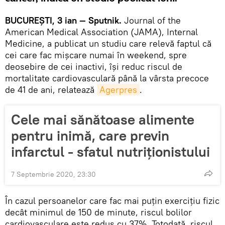
BUCUREŞTI, 3 ian — Sputnik.
Journal of the
American Medical Association (JAMA), Internal
Medicine, a publicat un studiu care relevă faptul că
cei care fac mişcare numai în weekend, spre
deosebire de cei inactivi, își reduc riscul de
mortalitate cardiovasculară până la vârsta precoce
de 41 de ani, relatează
Agerpres
.
Cele mai sănătoase alimente
pentru inimă, care previn
infarctul - sfatul nutriţionistului
7 Septembrie 2020, 23:30
În cazul persoanelor care fac mai puțin exercițiu fizic
decât minimul de 150 de minute, riscul bolilor
cardiovasculare este redus cu 37%. Totodată, riscul