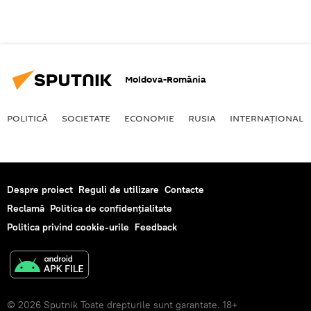
Moldova-România
POLITICĂ
SOCIETATE
ECONOMIE
RUSIA
INTERNAŢIONAL
Despre proiect
Reguli de utilizare
Contacte
Reclamă
Politica de confidențialitate
Politica privind cookie-urile
Feedback
© 2026 Sputnik Toate drepturile sunt garantate. 18+