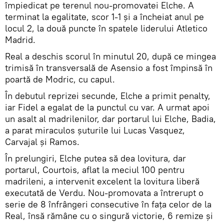
împiedicat pe terenul nou-promovatei Elche. A
terminat la egalitate, scor 1-1 și a încheiat anul pe
locul 2, la două puncte în spatele liderului Atletico
Madrid.
Real a deschis scorul în minutul 20, după ce mingea
trimisă în transversală de Asensio a fost împinsă în
poartă de Modric, cu capul.
În debutul reprizei secunde, Elche a primit penalty,
iar Fidel a egalat de la punctul cu var. A urmat apoi
un asalt al madrilenilor, dar portarul lui Elche, Badia,
a parat miraculos șuturile lui Lucas Vasquez,
Carvajal și Ramos.
În prelungiri, Elche putea să dea lovitura, dar
portarul, Courtois, aflat la meciul 100 pentru
madrileni, a intervenit excelent la lovitura liberă
executată de Verdu. Nou-promovata a întrerupt o
serie de 8 înfrângeri consecutive în fața celor de la
Real, însă rămâne cu o singură victorie, 6 remize și