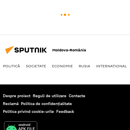
Moldova-România
POLITICĂ
SOCIETATE
ECONOMIE
RUSIA
INTERNAŢIONAL
Despre proiect
Reguli de utilizare
Contacte
Reclamă
Politica de confidențialitate
Politica privind cookie-urile
Feedback