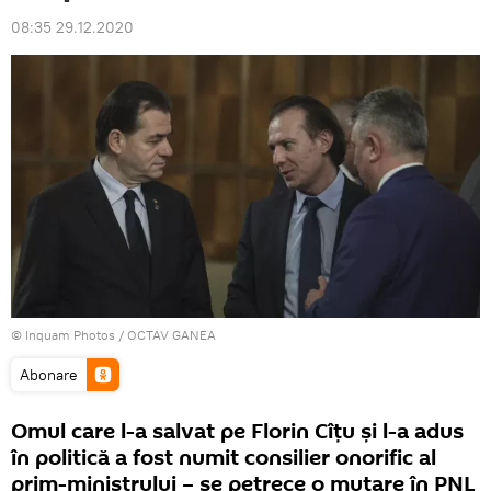
08:35 29.12.2020
© Inquam Photos / OCTAV GANEA
Abonare
Omul care l-a salvat pe Florin Cîțu și l-a adus
în politică a fost numit consilier onorific al
prim-ministrului – se petrece o mutare în PNL