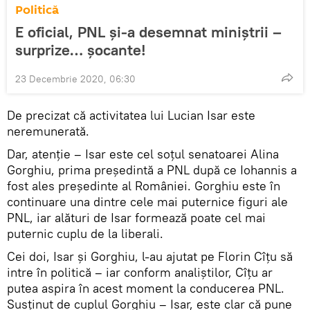
Politică
E oficial, PNL și-a desemnat miniștrii –
surprize… șocante!
23 Decembrie 2020, 06:30
De precizat că activitatea lui Lucian Isar este
neremunerată.
Dar, atenție – Isar este cel soţul senatoarei Alina
Gorghiu, prima președintă a PNL după ce Iohannis a
fost ales președinte al României. Gorghiu este în
continuare una dintre cele mai puternice figuri ale
PNL, iar alături de Isar formează poate cel mai
puternic cuplu de la liberali.
Cei doi, Isar și Gorghiu, l-au ajutat pe Florin Cîțu să
intre în politică – iar conform analiștilor, Cîțu ar
putea aspira în acest moment la conducerea PNL.
Susținut de cuplul Gorghiu – Isar, este clar că pune