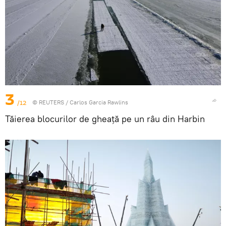
3
/12
©
REUTERS
/ Carlos Garcia Rawlins
Tăierea blocurilor de gheață pe un râu din Harbin