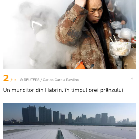
2
/12
©
REUTERS
/ Carlos Garcia Rawlins
Un muncitor din Habrin, în timpul orei prânzului