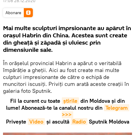
17:08 28.12.2020
Abonare
Mai multe sculpturi imprsionante au apărut în
orașul Habrin din China. Acestea sunt create
din gheață și zăpadă și uluiesc prin
dimensiunile sale.
În orășelul provincial Habrin a apărut o veritabilă
împărăție a gheții. Aici au fost create mai multe
culpturi impresionante de către o echipă de
muncitori iscusiți. Priviți cum arată aceste creații în
galeria foto Sputnik.
Fii la curent cu toate
știrile
din Moldova și din
lume! Abonează-te la canalul nostru din
Telegram 
>>>
Privește
Video
și ascultă
Radio
Sputnik Moldova