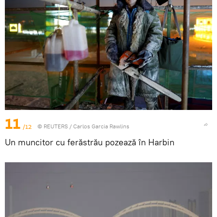
11
/12
©
REUTERS
/ Carlos Garcia Rawlins
Un muncitor cu ferăstrău pozează în Harbin