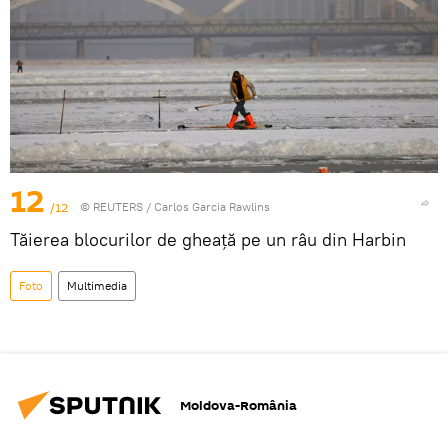
12
/12
©
REUTERS
/ Carlos Garcia Rawlins
Tăierea blocurilor de gheață pe un râu din Harbin
Foto
Multimedia
Moldova-România