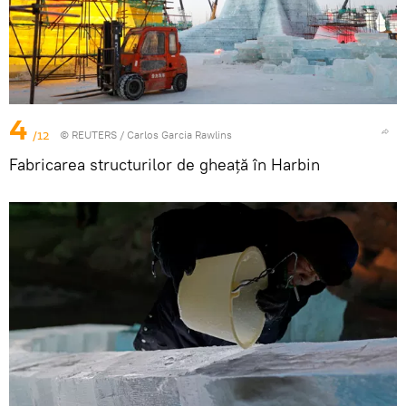
4
/12
©
REUTERS
/ Carlos Garcia Rawlins
Fabricarea structurilor de gheață în Harbin