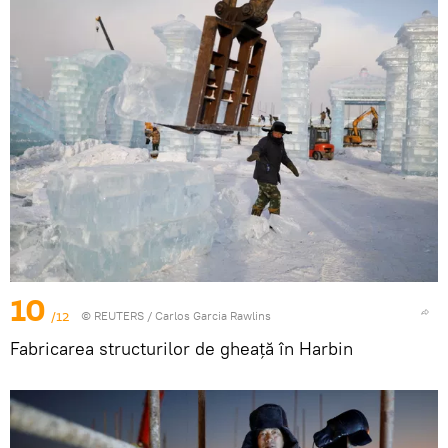
10
/12
©
REUTERS
/ Carlos Garcia Rawlins
Fabricarea structurilor de gheață în Harbin