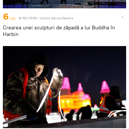
6
/12
©
REUTERS
/ Carlos Garcia Rawlins
Crearea unei sculpturi de zăpadă a lui Buddha în
Harbin