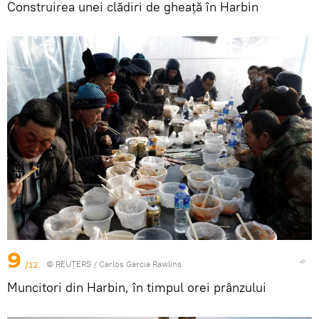
Construirea unei clădiri de gheață în Harbin
9
/12
©
REUTERS
/ Carlos Garcia Rawlins
Muncitori din Harbin, în timpul orei prânzului