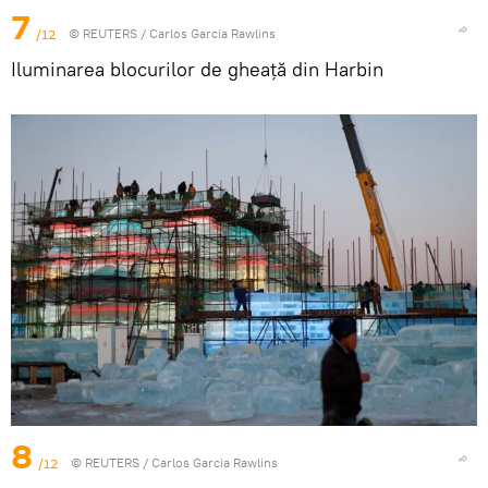
7
/12
©
REUTERS
/ Carlos Garcia Rawlins
Iluminarea blocurilor de gheață din Harbin
8
/12
©
REUTERS
/ Carlos Garcia Rawlins