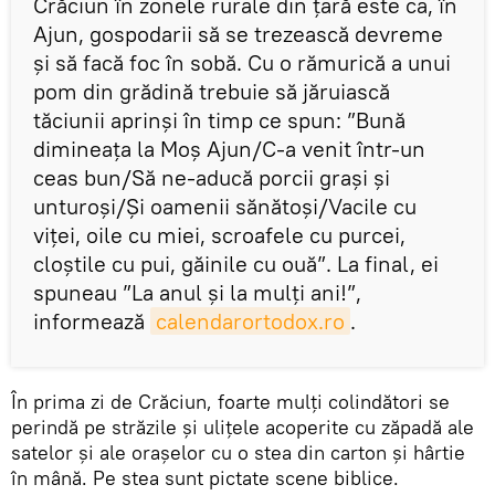
Crăciun în zonele rurale din țară este ca, în
Ajun, gospodarii să se trezească devreme
și să facă foc în sobă. Cu o rămurică a unui
pom din grădină trebuie să jăruiască
tăciunii aprinși în timp ce spun: ”Bună
dimineața la Moș Ajun/C-a venit într-un
ceas bun/Să ne-aducă porcii grași și
unturoși/Și oamenii sănătoși/Vacile cu
viței, oile cu miei, scroafele cu purcei,
cloștile cu pui, găinile cu ouă”. La final, ei
spuneau ”La anul și la mulți ani!”,
informează
calendarortodox.ro
.
În prima zi de Crăciun, foarte mulți colindători se
perindă pe străzile și ulițele acoperite cu zăpadă ale
satelor și ale orașelor cu o stea din carton și hârtie
în mână. Pe stea sunt pictate scene biblice.