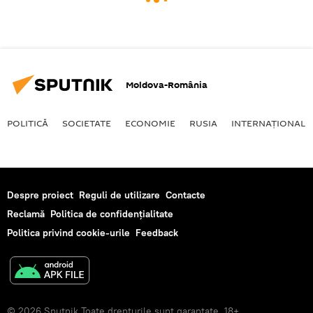
Moldova-România
POLITICĂ
SOCIETATE
ECONOMIE
RUSIA
INTERNAŢIONAL
Despre proiect
Reguli de utilizare
Contacte
Reclamă
Politica de confidențialitate
Politica privind cookie-urile
Feedback
© 2026 Sputnik Toate drepturile sunt garantate. 18+