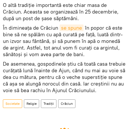
O altă tradiție importantă este chiar masa de
Crăciun. Aceasta se organizează în 25 decembrie,
după un post de șase săptămâni.
În dimineaţa de Crăciun
se spune
în popor că este
bine să ne spălăm cu apă curată pe față, luată dintr-
un izvor sau fântână, și să punem în apă o monedă
de argint. Astfel, tot anul vom fi curaţi ca argintul,
sănătoși şi vom avea parte de bani.
De asemenea, gospodinele știu că toată casa trebuie
curățată lună înainte de Ajun, când nu mai au voie să
dea cu mătura, pentru că o veche superstiție spune
că așa se alungă norocul din casă. Iar creștinii nu au
voie să bea rachiu în Ajunul Crăciunului.
Societate
Religie
Tradiții
Crăciun