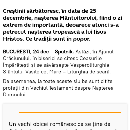
Creștinii sărbătoresc, în data de 25
decembrie, nașterea Mântuitorului, fiind o zi
extrem de importantă, deoarece atunci s-a
petrecut nașterea trupească a lui Iisus
Hristos. Ce tradiții sunt în popor.
BUCUREȘTI, 24 dec – Sputnik.
Astăzi, în Ajunul
Crăciunului, în biserici se citesc Ceasurile
Împărătești și se săvârșește Vesperoliturghia
Sfântului Vasile cel Mare – Liturghia de seară.
De asemenea, la toate aceste slujbe sunt citite
profeții din Vechiul Testament despre Nașterea
Domnului.
Un vechi obicei românesc ce se ține de