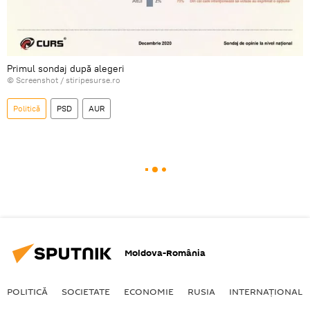
Primul sondaj după alegeri
© Screenshot /
stiripesurse.ro
Politică
PSD
AUR
Moldova-România
POLITICĂ
SOCIETATE
ECONOMIE
RUSIA
INTERNAŢIONAL