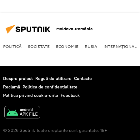
Moldova-România
POLITICĂ
SOCIETATE
ECONOMIE
RUSIA
INTERNAŢIONAL
Despre proiect
Reguli de utilizare
Contacte
Reclamă
Politica de confidențialitate
Politica privind cookie-urile
Feedback
© 2026 Sputnik Toate drepturile sunt garantate. 18+