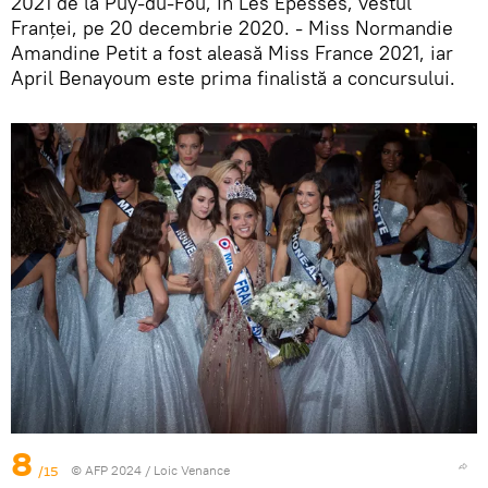
2021 de la Puy-du-Fou, în Les Epesses, vestul
Franței, pe 20 decembrie 2020. - Miss Normandie
Amandine Petit a fost aleasă Miss France 2021, iar
April Benayoum este prima finalistă a concursului.
8
/15
© AFP 2024 / Loic Venance