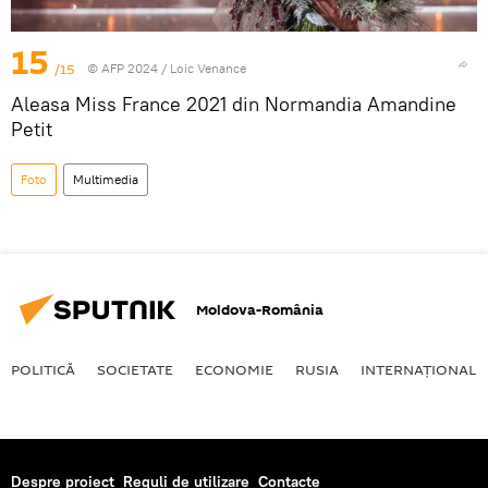
15
/15
© AFP 2024 / Loic Venance
Aleasa Miss France 2021 din Normandia Amandine
Petit
Foto
Multimedia
Moldova-România
POLITICĂ
SOCIETATE
ECONOMIE
RUSIA
INTERNAŢIONAL
Despre proiect
Reguli de utilizare
Contacte