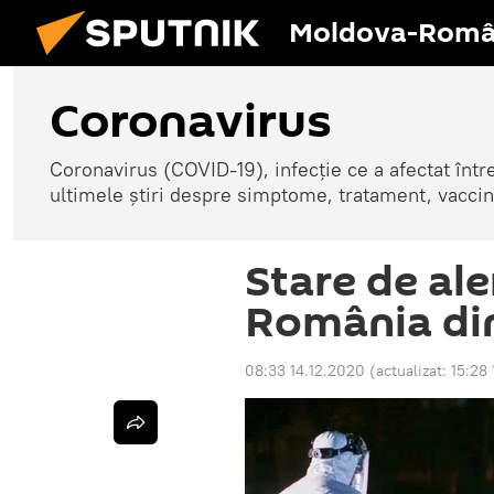
Moldova-Româ
Coronavirus
Coronavirus (COVID-19), infecție ce a afectat înt
ultimele știri despre simptome, tratament, vaccin
Stare de ale
România di
08:33 14.12.2020
(actualizat:
15:28 