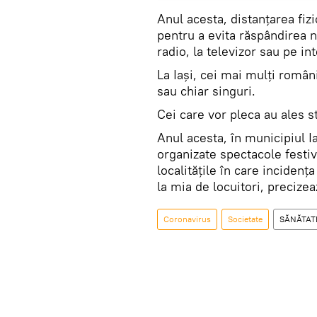
Anul acesta, distanțarea fiz
pentru a evita răspândirea n
radio, la televizor sau pe in
La Iași, cei mai mulți român
sau chiar singuri.
Cei care vor pleca au ales s
Anul acesta, în municipiul Iaș
organizate spectacole festi
localitățile în care incidenț
la mia de locuitori, precize
Coronavirus
Societate
SĂNĂTAT