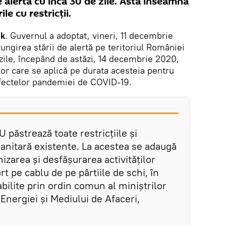
e alertă cu încă 30 de zile. Asta înseamnă
e cu restricții.
ik
. Guvernul a adoptat, vineri, 11 decembrie
ungirea stării de alertă pe teritoriul României
zile, începând de astăzi, 14 decembrie 2020,
or care se aplică pe durata acesteia pentru
fectelor pandemiei de COVID-19.
 păstrează toate restricțiile și
sanitară existente. La acestea se adaugă
izarea şi desfăşurarea activităţilor
t pe cablu de pe pârtiile de schi, în
tabilite prin ordin comun al miniştrilor
 Energiei şi Mediului de Afaceri,