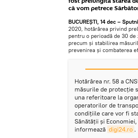
fost prelungită starea d
că vom petrece Sărbătoril
BUCUREȘTI, 14 dec – Sputn
2020, hotărârea privind prel
pentru o perioadă de 30 de 
precum și stabilirea măsuril
prevenirea şi combaterea e
Hotărârea nr. 58 a CNSU
măsurile de protecție 
una referitoare la organ
operatorilor de transpor
condiţiile care vor fi s
Sănătăţii şi Economiei,
informează
digi24.ro
.