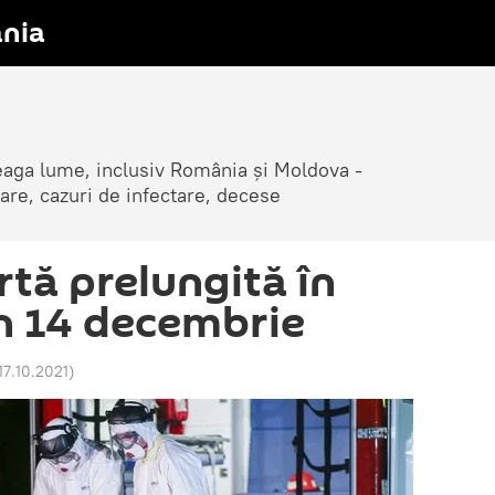
nia
reaga lume, inclusiv România și Moldova -
are, cazuri de infectare, decese
rtă prelungită în
n 14 decembrie
17.10.2021
)