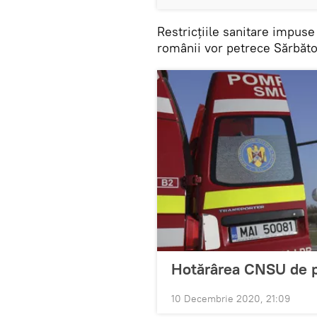
Restricțiile sanitare impus
românii vor petrece Sărbător
Hotărârea CNSU de pr
10 Decembrie 2020, 21:09