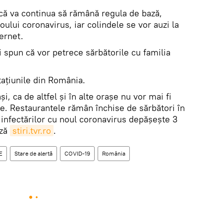
ică va continua să rămână regula de bază,
oului coronavirus, iar colindele se vor auzi la
ternet.
i spun că vor petrece sărbătorile cu familia
tațiunile din România.
i, ca de altfel și în alte orașe nu vor mai fi
ve. Restaurantele rămân închise de sărbători în
a infectărilor cu noul coronavirus depășește 3
ază
stiri.tvr.ro
.
E
Stare de alertă
COVID-19
România