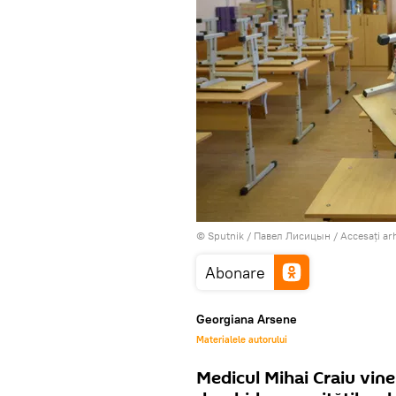
© Sputnik / Павел Лисицын
/
Accesați ar
Abonare
Georgiana Arsene
Materialele autorului
Medicul Mihai Craiu vine