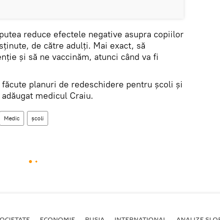
 putea reduce efectele negative asupra copiilor
sținute, de către adulți. Mai exact, să
nție și să ne vaccinăm, atunci când va fi
i făcute planuri de redeschidere pentru școli și
a adăugat medicul Craiu.
Medic
școli
OCIETATE
ECONOMIE
RUSIA
INTERNAŢIONAL
ANALIZE ȘI OP