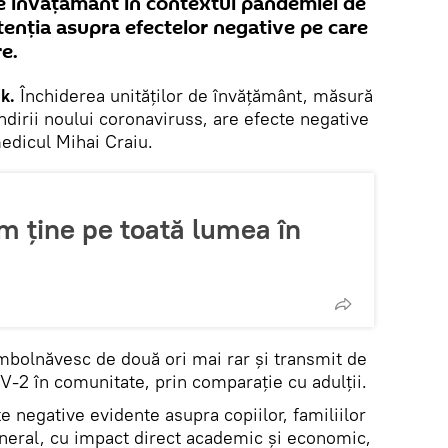
de învățământ în contextul pandemiei de
tenția asupra efectelor negative pe care
e.
k.
Închiderea unităților de învățământ, măsură
ndirii noului coronaviruss, are efecte negative
edicul Mihai Craiu.
m ține pe toată lumea în
 îmbolnăvesc de două ori mai rar și transmit de
-2 în comunitate, prin comparație cu adulții.
e negative evidente asupra copiilor, familiilor
general, cu impact direct academic și economic,