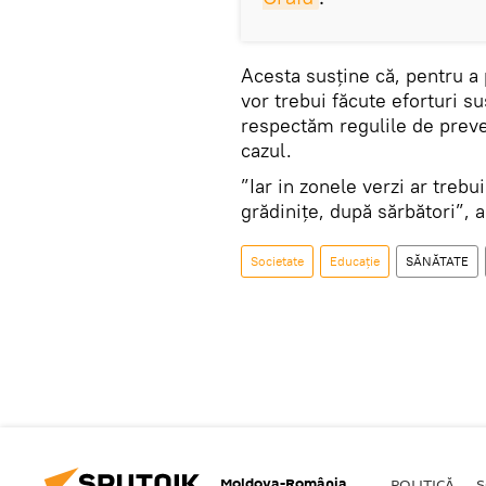
Acesta susține că, pentru a
vor trebui făcute eforturi su
respectăm regulile de preve
cazul.
”Iar in zonele verzi ar trebu
grădinițe, după sărbători”, 
Societate
Educație
SĂNĂTATE
Moldova-România
POLITICĂ
S