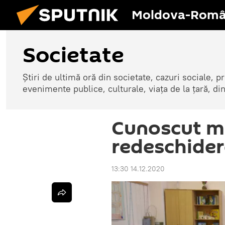
Moldova-Româ
Societate
Știri de ultimă oră din societate, cazuri sociale, pr
evenimente publice, culturale, viața de la țară, d
Cunoscut me
redeschider
13:30 14.12.2020