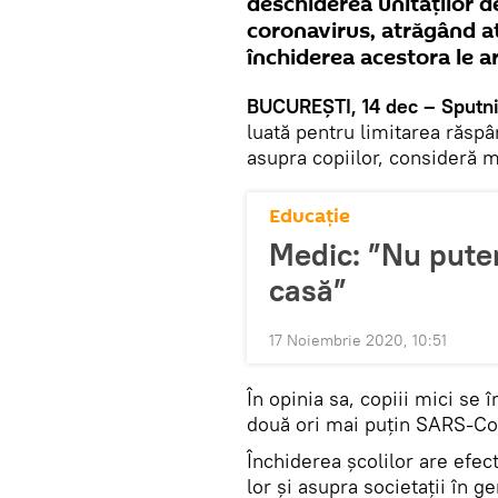
deschiderea unităților 
coronavirus, atrăgând a
închiderea acestora le ar
BUCUREȘTI, 14 dec – Sputni
luată pentru limitarea răspâ
asupra copiilor, consideră m
Educație
Medic: ”Nu pute
casă”
17 Noiembrie 2020, 10:51
În opinia sa, copiii mici se
două ori mai puțin SARS-CoV
Închiderea școlilor are efect
lor și asupra societații în 