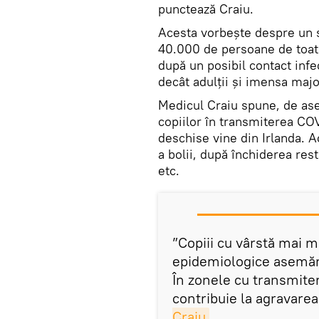
punctează Craiu.
Acesta vorbește despre un s
40.000 de persoane de toate v
după un posibil contact infec
decât adulții și imensa major
Medicul Craiu spune, de ase
copiilor în transmiterea CO
deschise vine din Irlanda. 
a bolii, după închiderea res
etc.
”Copiii cu vârstă mai m
epidemiologice asemăna
În zonele cu transmiter
contribuie la agravare
Craiu
.