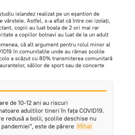
tudiu islandez realizat pe un eșantion de
ârstele. Astfel, s-a aflat că între cei izolați,
tant, copiii au luat boala de 2 ori mai rar
itate a copiilor bolnavi au luat de la un adult
menea, că alt argument pentru rolul minor al
VID19 în comunitatile unde au rămas școlile
Acolo a scăzut cu 80% transmiterea comunitară
taurantelor, sălilor de sport sau de concerte
are de 10-12 ani au riscuri
toare adultilor tineri în fața COVID19.
e redusă a bolii, școlile deschise nu
a pandemiei”, este de părere
Mihai 