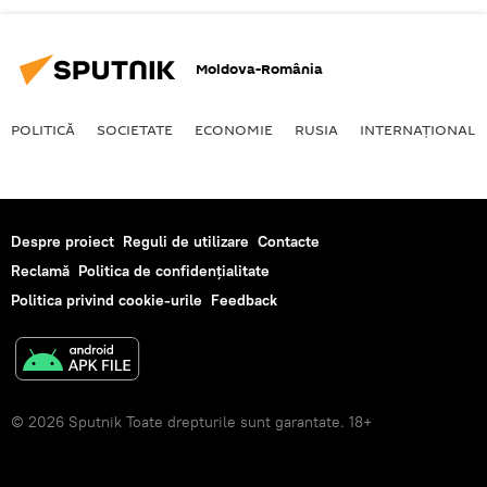
Moldova-România
POLITICĂ
SOCIETATE
ECONOMIE
RUSIA
INTERNAŢIONAL
Despre proiect
Reguli de utilizare
Contacte
Reclamă
Politica de confidențialitate
Politica privind cookie-urile
Feedback
© 2026 Sputnik Toate drepturile sunt garantate. 18+