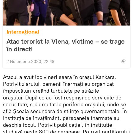
Internaţional
Atac terorist la Viena, victime – se trage
în direct!
2 Noiembrie 2020, 22:48
Atacul a avut loc vineri seara în orașul Kankara.
Potrivit ziarului, oamenii înarmați au organizat
împușcături creând turbulețe pe străzile
orașului. După ce au fost respinși de serviciile de
securitate, s-au mutat la periferia orașului, unde se
află Școala secundară de științe guvernamentale. În
instituția de învățământ, persoanele înarmate au
deschis focul. Potrivit publicației, în instituție
studiază peste 800 de persoane. Potrivit purtătorului