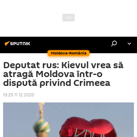
Moldova-România
Deputat rus: Kievul vrea să
atragă Moldova într-o
dispută privind Crimeea
13:25 11.12.2020