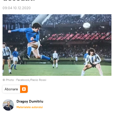
09:04 10.12.2020
© Photo :
Facebook/Paolo Rossi
Abonare
Dragoș Dumitriu
Materialele autorului