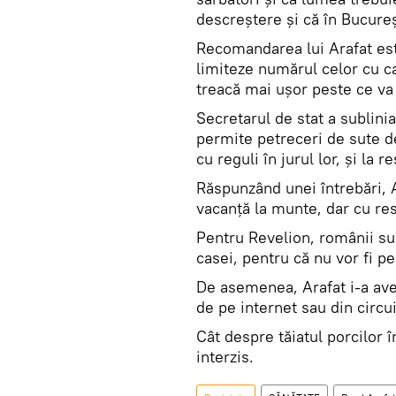
descreștere și că în Bucureș
Recomandarea lui Arafat est
limiteze numărul celor cu c
treacă mai ușor peste ce va
Secretarul de stat a sublinia
permite petreceri de sute de
cu reguli în jurul lor, și la r
Răspunzând unei întrebări, A
vacanță la munte, dar cu res
Pentru Revelion, românii sun
casei, pentru că nu vor fi p
De asemenea, Arafat i-a av
de pe internet sau din circui
Cât despre tăiatul porcilor î
interzis.