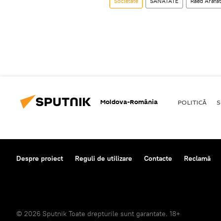
Societate
SĂNĂTATE
Raed Arafat
Moldova-România
POLITICĂ
S
Despre proiect
Reguli de utilizare
Contacte
Reclamă
© 2026 Sputnik Toate drepturile sunt garantate. 18+