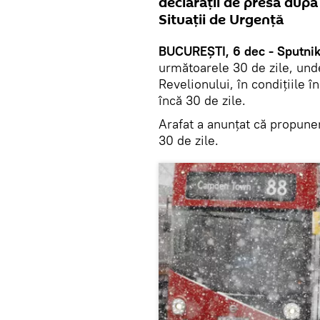
declarații de presă după
Situaţii de Urgenţă
BUCUREȘTI, 6 dec - Sputni
următoarele 30 de zile, unde
Revelionului, în condițiile î
încă 30 de zile.
Arafat a anunțat că propuner
30 de zile.