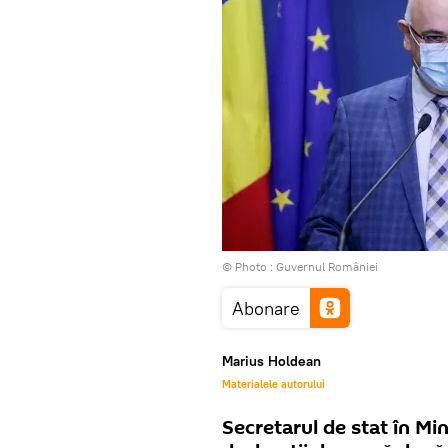
© Photo :
Guvernul României
Abonare
Marius Holdean
Materialele autorului
Secretarul de stat în Mi