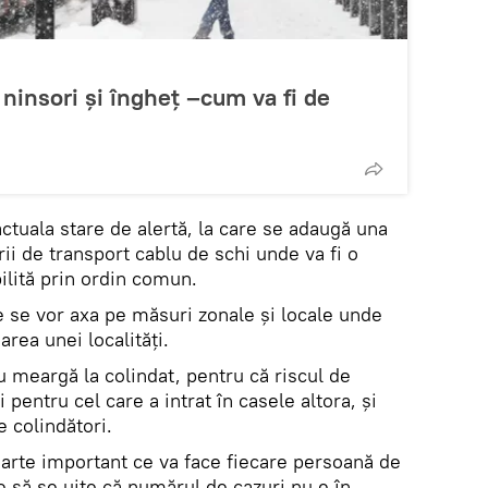
ninsori şi îngheţ –cum va fi de
ctuala stare de alertă, la care se adaugă una
ii de transport cablu de schi unde va fi o
ilită prin ordin comun.
ile se vor axa pe măsuri zonale și locale unde
rea unei localități.
nu meargă la colindat, pentru că riscul de
 pentru cel care a intrat în casele altora, și
e colindători.
foarte important ce va face fiecare persoană de
e să se uite că numărul de cazuri nu e în