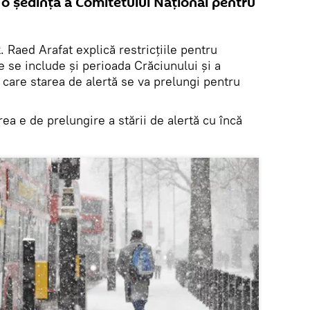
 o şedinţă a Comitetului Naţional pentru
k
. Raed Arafat explică restricțiile pentru
 se include și perioada Crăciunului și a
n care starea de alertă se va prelungi pentru
ea e de prelungire a stării de alertă cu încă