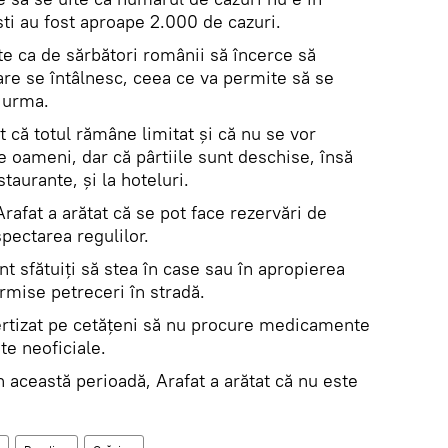
ti au fost aproape 2.000 de cazuri.
e ca de sărbători românii să încerce să
are se întâlnesc, ceea ce va permite să se
 urma.
t că totul rămâne limitat și că nu se vor
 oameni, dar că pârtiile sunt deschise, însă
estaurante, și la hoteluri.
rafat a arătat că se pot face rezervări de
pectarea regulilor.
t sfătuiți să stea în case sau în apropierea
ermise petreceri în stradă.
ertizat pe cetățeni să nu procure medicamente
te neoficiale.
n această perioadă, Arafat a arătat că nu este