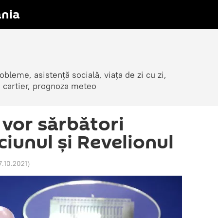
nia
obleme, asistență socială, viața de zi cu zi,
in cartier, prognoza meteo
 vor sărbători
iunul și Revelionul
7.10.2021
)