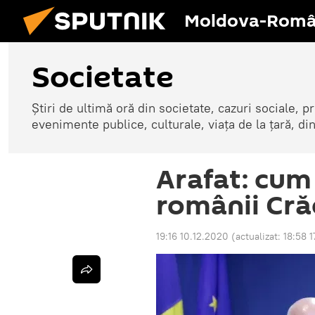
Moldova-Româ
Societate
Știri de ultimă oră din societate, cazuri sociale, pr
evenimente publice, culturale, viața de la țară, d
Arafat: cum
românii Crăc
19:16 10.12.2020
(actualizat:
18:58 1