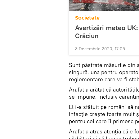
Societate
Avertizări meteo UK: 
Crăciun
3 Decembrie 2020, 17:05
Sunt păstrate măsurile din a
singură, una pentru operator
reglementare care va fi stab
Arafat a arătat că autorităț
se impune, inclusiv carantina
El i-a sfătuit pe români să 
infecție crește foarte mult și
pentru cei care îi primesc p
Arafat a atras atenția că e 
sărbători și că lumea trebui