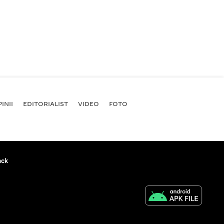
INII
EDITORIALIST
VIDEO
FOTO
ack