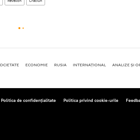
Revelion
Crăciun
OCIETATE
ECONOMIE
RUSIA
INTERNAŢIONAL
ANALIZE ȘI OP
Politica de confidențialitate
Politica privind cookie-urile
Feedb