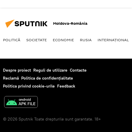
Moldova-România
POLITICĂ
SOCIETATE
ECONOMIE
RUSIA
INTERNAŢIONAL
Despre proiect
Reguli de utilizare
Contacte
Reclamă
Politica de confidențialitate
Politica privind cookie-urile
Feedback
© 2026 Sputnik Toate drepturile sunt garantate. 18+