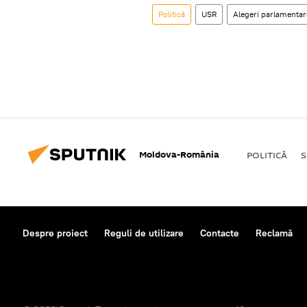
Politică
USR
Alegeri parlamenta
Moldova-România
POLITICĂ
S
Despre proiect
Reguli de utilizare
Contacte
Reclamă