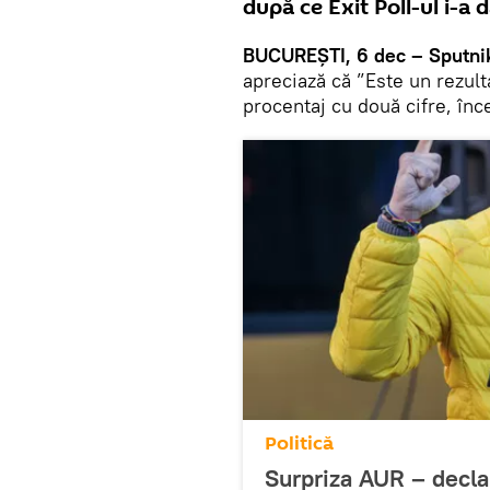
după ce Exit Poll-ul i-a d
BUCUREȘTI, 6 dec – Sputni
apreciază că ”Este un rezult
procentaj cu două cifre, înc
Politică
Surpriza AUR – declar