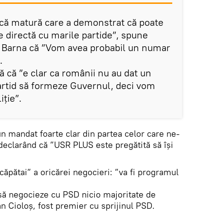
tică matură care a demonstrat că poate
e directă cu marile partide”, spune
 și Barna că ”Vom avea probabil un numar
.
 că ”e clar ca românii nu au dat un
artid să formeze Guvernul, deci vom
ție”.
 mandat foarte clar din partea celor care ne-
 declarând că ”USR PLUS este pregătită să își
căpătai” a oricărei negocieri: ”va fi programul
să negocieze cu PSD nicio majoritate de
n Cioloș, fost premier cu sprijinul PSD.