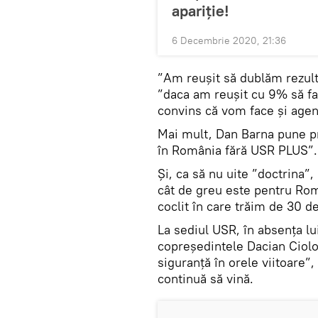
apariție!
6 Decembrie 2020, 21:36
”Am reușit să dublăm rezulta
”daca am reușit cu 9% să fa
convins că vom face și age
Mai mult, Dan Barna pune p
în România fără USR PLUS”.
Și, ca să nu uite ”doctrina”
cât de greu este pentru Rom
coclit în care trăim de 30 de
La sediul USR, în absența lui
copreședintele Dacian Ciolo
siguranță în orele viitoare”
continuă să vină.