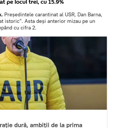
at pe locul trei, cu 15.9%
k.
Președintele carantinat al USR, Dan Barna,
at istoric”. Asta deși anterior mizau pe un
epând cu cifra 2.
ație dură, ambiții de la prima