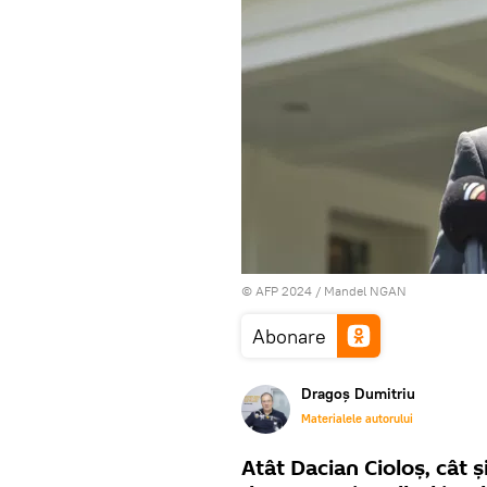
© AFP 2024 / Mandel NGAN
Abonare
Dragoș Dumitriu
Materialele autorului
Atât Dacian Cioloș, cât ș