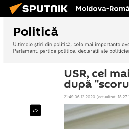
Moldova-Româ
Politică
Ultimele știri din politică, cele mai importante e
Parlament, partide politice, declarații ale politicie
USR, cel ma
după ”scorul
21:49 06.12.2020
(actualizat:
18:27 