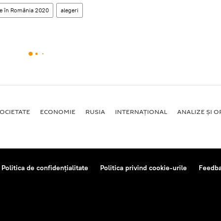
re în România 2020
alegeri
OCIETATE
ECONOMIE
RUSIA
INTERNAŢIONAL
ANALIZE ȘI OP
Politica de confidențialitate
Politica privind cookie-urile
Feedb