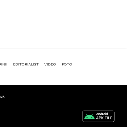
INII
EDITORIALIST
VIDEO
FOTO
ack