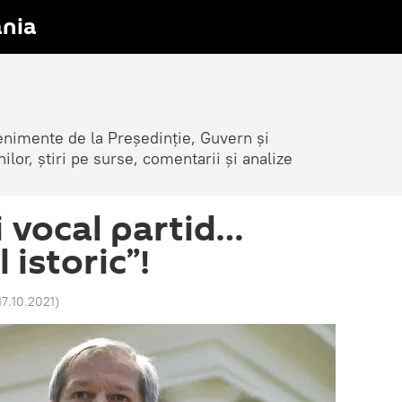
nia
venimente de la Președinție, Guvern și
nilor, știri pe surse, comentarii și analize
i vocal partid…
 istoric”!
17.10.2021
)