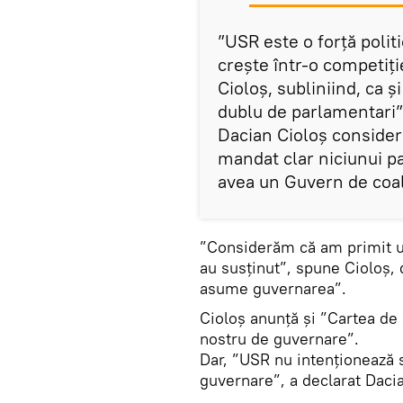
”USR este o forță poli
crește într-o competiți
Cioloș, subliniind, ca
dublu de parlamentari”
Dacian Cioloș consideră
mandat clar niciunui p
avea un Guvern de coali
”Considerăm că am primit un
au susținut”, spune Cioloș,
asume guvernarea”.
Cioloș anunță și ”Cartea de 
nostru de guvernare”.
Dar, ”USR nu intenționează 
guvernare”, a declarat Dacia