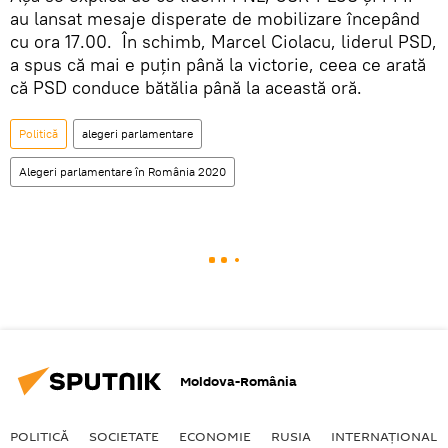
au lansat mesaje disperate de mobilizare începând
cu ora 17.00. În schimb, Marcel Ciolacu, liderul PSD,
a spus că mai e puțin până la victorie, ceea ce arată
că PSD conduce bătălia până la această oră.
Politică
alegeri parlamentare
Alegeri parlamentare în România 2020
Moldova-România
POLITICĂ
SOCIETATE
ECONOMIE
RUSIA
INTERNAŢIONAL