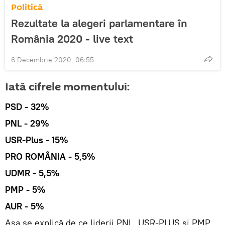
Politică
Rezultate la alegeri parlamentare în
România 2020 - live text
6 Decembrie 2020, 06:55
Iată cifrele momentului:
PSD - 32%
PNL - 29%
USR-Plus - 15%
PRO ROMÂNIA - 5,5%
UDMR - 5,5%
PMP - 5%
AUR - 5%
Așa se explică de ce liderii PNL, USR-PLUS şi PMP