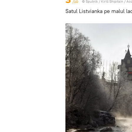
/10
© Sputnik / Kirill Shipitsin
/
Acc
Satul Listvianka pe malul la