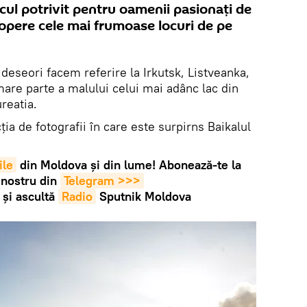
locul potrivit pentru oamenii pasionați de
scopere cele mai frumoase locuri de pe
deseori facem referire la Irkutsk, Listveanka,
mare parte a malului celui mai adânc lac din
reatia.
ia de fotografii în care este surpirns Baikalul
ile
din Moldova și din lume! Abonează-te la
 nostru din
Telegram >>>
și ascultă
Radio
Sputnik Moldova