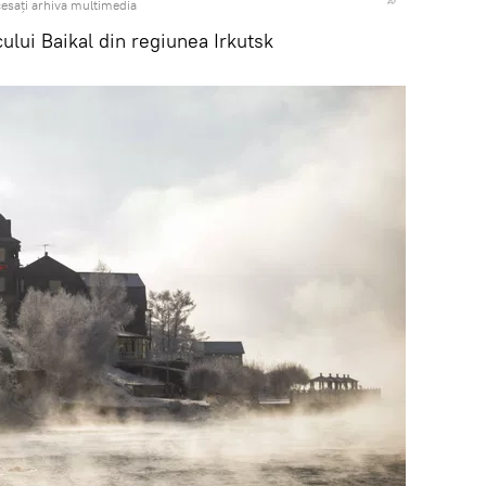
esați arhiva multimedia
cului Baikal din regiunea Irkutsk