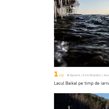
1
/10
© Sputnik / Kirill Shipitsin
/
Acc
Lacul Baikal pe timp de iarn