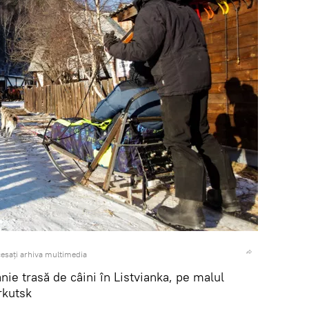
esați arhiva multimedia
nie trasă de câini în Listvianka, pe malul
rkutsk