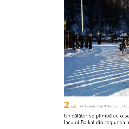
2
/10
© Sputnik / Kirill Shipitsin
/
Acc
Un călător se plimbă cu o sa
lacului Baikal din regiunea I