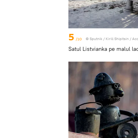
5
/10
© Sputnik / Kirill Shipitsin
/
Acc
Satul Listvianka pe malul la