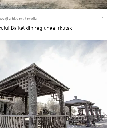
esați arhiva multimedia
cului Baikal din regiunea Irkutsk