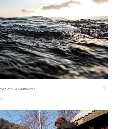
esați arhiva multimedia
ă