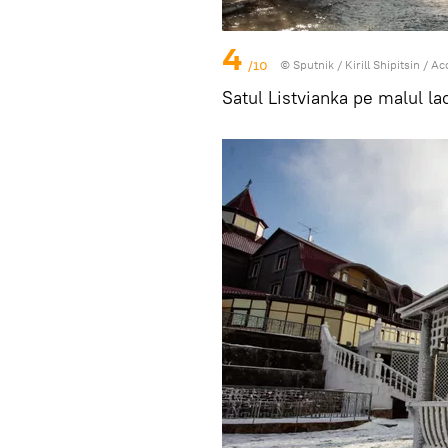
4
/10
© Sputnik / Kirill Shipitsin
/
Acc
Satul Listvianka pe malul la