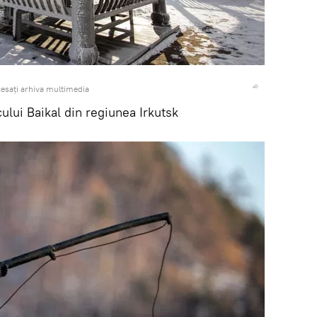
esați arhiva multimedia
cului Baikal din regiunea Irkutsk