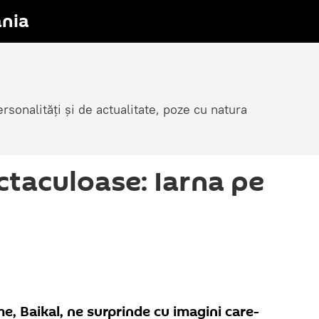
nia
sonalități și de actualitate, poze cu natura
ctaculoase: Iarna pe
me, Baikal, ne surprinde cu imagini care-