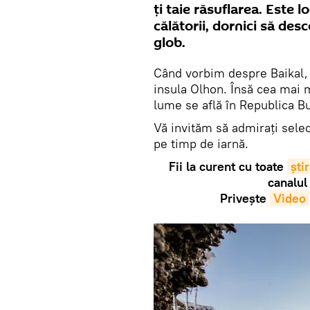
ți taie răsuflarea. Este 
călătorii, dornici să de
glob.
Când vorbim despre Baikal, 
insula Olhon. Însă cea mai 
lume se află în Republica Bu
Vă invităm să admirați selecț
pe timp de iarnă.
Fii la curent cu toate
știr
canalul
Privește
Video