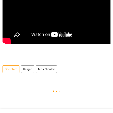
Societate
Religie
Moș Nicolae