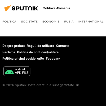
Moldova-România
POLITICĂ
SOCIETATE
ECONOMIE
RUSIA
INTERNAŢIONAL
Despre proiect
Reguli de utilizare
Contacte
Reclamă
Politica de confidențialitate
Politica privind cookie-urile
Feedback
© 2026 Sputnik Toate drepturile sunt garantate. 18+