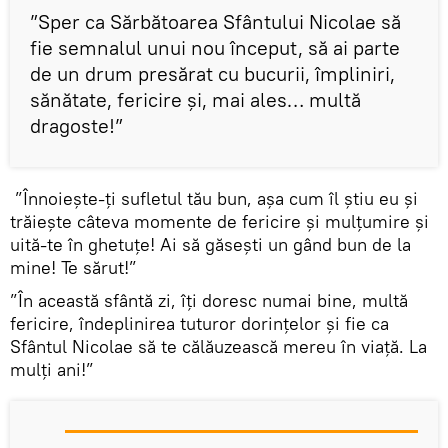
”Sper ca Sărbătoarea Sfântului Nicolae să
fie semnalul unui nou început, să ai parte
de un drum presărat cu bucurii, împliniri,
sănătate, fericire și, mai ales… multă
dragoste!”
”Înnoiește-ți sufletul tău bun, așa cum îl știu eu și
trăiește câteva momente de fericire și mulțumire și
uită-te în ghetuțe! Ai să găsești un gând bun de la
mine! Te sărut!”
”În această sfântă zi, îți doresc numai bine, multă
fericire, îndeplinirea tuturor dorințelor și fie ca
Sfântul Nicolae să te călăuzească mereu în viață. La
mulți ani!”