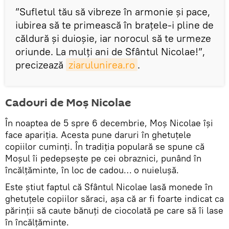
”Sufletul tău să vibreze în armonie și pace,
iubirea să te primească în brațele-i pline de
căldură și duioșie, iar norocul să te urmeze
oriunde. La mulți ani de Sfântul Nicolae!”,
precizează
ziarulunirea.ro
.
Cadouri de Moș Nicolae
În noaptea de 5 spre 6 decembrie, Moș Nicolae își
face apariția. Acesta pune daruri în ghetuțele
copiilor cuminți. În tradiția populară se spune că
Moșul îi pedepsește pe cei obraznici, punând în
încălțăminte, în loc de cadou… o nuielușă.
Este știut faptul că Sfântul Nicolae lasă monede în
ghetuțele copiilor săraci, așa că ar fi foarte indicat ca
părinții să caute bănuți de ciocolată pe care să îi lase
în încălțăminte.