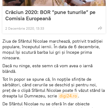
Crăciun 2020: BOR ”pune tunurile” pe
Comisia Europeană
2 Decembrie 2020, 13:33
Ziua de Sfântul Nicolae marchează, potrivit tradiției
populare, începutul iernii. În data de 6 decembrie,
moșul își scutură barba lui gri și începe prima
ninsoare.
Dacă nu ninge, este semn că vom avea o iarnă
blândă.
Tot în popor se spune că, în nopţile sfinţite de
sărbători, când cerurile se deschid şi pentru noi,
preţ de o clipă Sfântul Nicolae poate fi văzut stând la
dreapta lui Dumnezeu, scrie
digi24.ro
.
De Sfântul Nicolae nu se oferă în dar obiecte