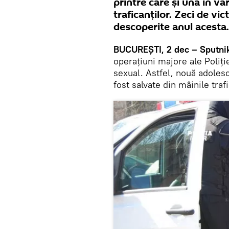
printre care și una în vâ
traficanţilor. Zeci de vic
descoperite anul acesta.
BUCUREŞTI, 2 dec – Sputni
operațiuni majore ale Poliţi
sexual. Astfel, nouă adolesc
fost salvate din mâinile traf