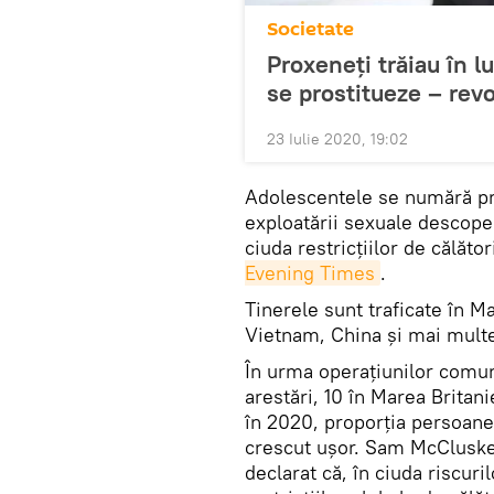
Societate
Proxeneţi trăiau în l
se prostitueze – revo
23 Iulie 2020, 19:02
Adolescentele se numără pri
exploatării sexuale descoper
ciuda restricțiilor de călător
Evening Times
.
Tinerele sunt traficate în M
Vietnam, China și mai multe ț
În urma operațiunilor comun
arestări, 10 în Marea Britani
în 2020, proporția persoanel
crescut ușor. Sam McCluskey,
declarat că, în ciuda riscur