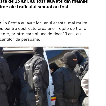
rstă de 13 ani, au fost salvate din mâinile
time ale traficului sexual au fost
k
. În Scoţia au avut loc, anul acesta, mai multe
ei, pentru destructurarea unor reţele de trafic
ente, printre care și una de doar 13 ani, au
icanților de persoane.