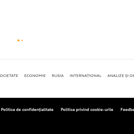
OCIETATE
ECONOMIE
RUSIA
INTERNAŢIONAL
ANALIZE ȘI OP
Politica de confidențialitate
Politica privind cookie-urile
Feedb