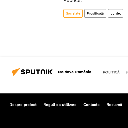
Publice.
Societate
Prostituată
bordel
Moldova-România
POLITICĂ
S
Despre proiect
Reguli de utilizare
Contacte
Reclamă