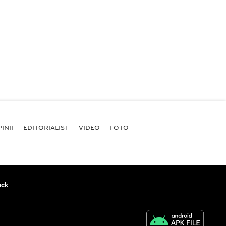
INII
EDITORIALIST
VIDEO
FOTO
ack