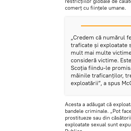
restricțiilor globale de călă
comerț cu ființele umane.
„Credem că numărul feme
traficate și exploatate
mult mai multe victime
consideră victime. Este 
Scoția fiindu-le promisă
mâinile traficanților, t
exploatării”, a spus Mc
Acesta a adăugat că exploat
bandele criminale. „Pot fac
prostitueze sau din căsători
exploatate sexual sunt expus