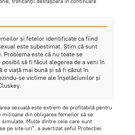
torie, traficanții desfășoară în continuare
ilor și fetelor identificate ca fiind
 sexual este subestimat. Știm că sunt
. Problema este că nu toate se
posibil să fi făcut alegerea de a veni în
 o viaţă mai bună și să fi căzut în
rezindu-se victime ale înșelăciunilor și
Cluskey.
area sexuală este extrem de profitabilă pentru
e milioane din obligarea femeilor să se
i simulate. Multe dintre cele care sunt
e pe site-uri”, a avertizat șeful Protecției