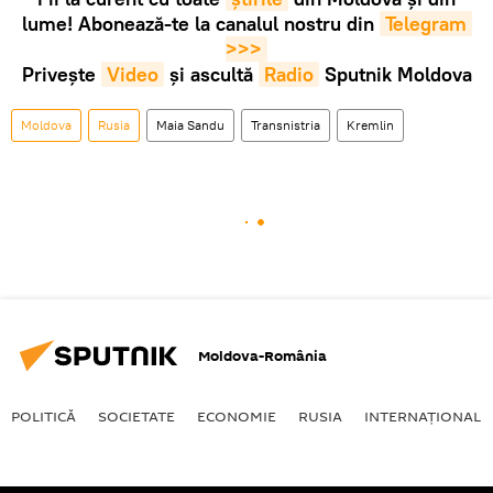
lume! Abonează-te la canalul nostru din
Telegram 
>>>
Privește
Video
și ascultă
Radio
Sputnik Moldova
Moldova
Rusia
Maia Sandu
Transnistria
Kremlin
Moldova-România
POLITICĂ
SOCIETATE
ECONOMIE
RUSIA
INTERNAŢIONAL