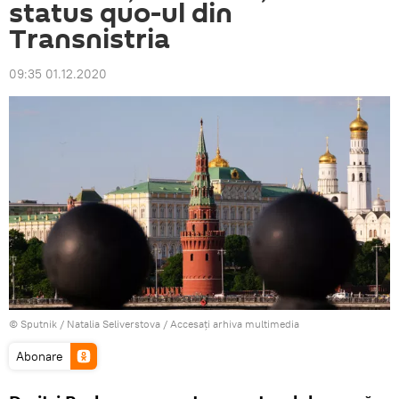
status quo-ul din
Transnistria
09:35 01.12.2020
© Sputnik / Natalia Seliverstova
/
Accesați arhiva multimedia
Abonare