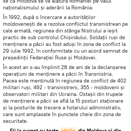
se că Moldova se va alătura României pe valul
naționalismului și aderării la România.
În 1992, după o încercare a autorităților
moldovenești de a rezolva conflictul transnistrean pe
cale armată, regiunea din stânga Nistrului a ieșit
practic de sub controlul Chișinăului. Soldații ruși de
menținere a păcii au fost aduși în zona de conflict la
29 iulie 1992, în conformitate cu un acord semnat de
președinții Federației Ruse și Moldovei.
În acest an s-au împlinit 28 de ani de la declanșarea
operațiuni de menținere a păcii în Transnistria.
Pacea este menținută în regiunea de conflict de 402
militari ruși, 492 - transnistreni, 355 - moldoveni și
observatori militari din Ucraina. Ostașii din trupele
de menținere a păcii se află la 15 posturi staționare
și la posturile de trecere a hotarului administrativ,
care sunt amplasate în punctele cheie din zona de
securitate.
Fii la curent cu toate
știrile
din Moldova și din