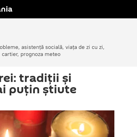
nia
obleme, asistență socială, viața de zi cu zi,
in cartier, prognoza meteo
i: tradiții și
i puțin știute