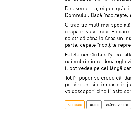
De asemenea, ei pun grâu în 
Domnului. Dacă încolțește,
O tradiție mult mai specială
ceapă în vase mici. Fiecare 
se strică până la Crăciun în
parte, cepele încolțite repre
Fetele nemăritate își pot af
noiembrie între două oglinzi
îl pot vedea pe cel lângă ca
Tot în popor se crede că, dac
pe cărbuni și o împarte în j
va descoperi cine îi este sor
Societate
Religie
Sfântul Andrei