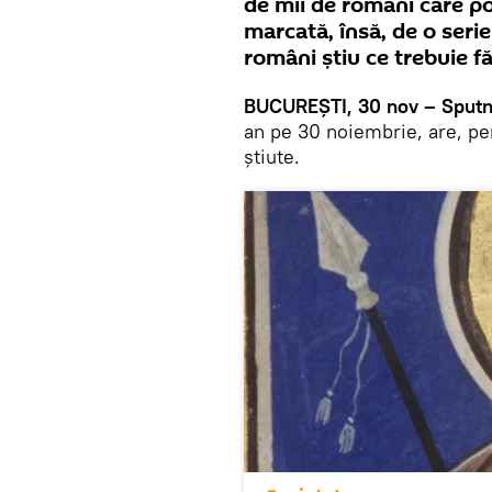
de mii de români care po
marcată, însă, de o serie 
români știu ce trebuie fă
BUCUREȘTI, 30 nov – Sputn
an pe 30 noiembrie, are, pen
știute.