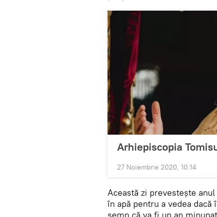
Arhiepiscopia Tomisu
27 Noiembrie 2020, 10:14
Această zi prevestește anul
în apă pentru a vedea dacă 
semn că va fi un an minunat