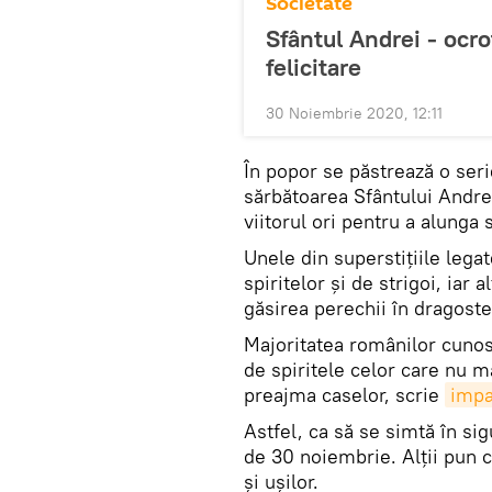
Societate
Sfântul Andrei - ocro
felicitare
30 Noiembrie 2020, 12:11
În popor se păstrează o serie
sărbătoarea Sfântului Andre
viitorul ori pentru a alunga s
Unele din superstițiile lega
spiritelor și de strigoi, iar
găsirea perechii în dragoste
Majoritatea românilor cunosc
de spiritele celor care nu ma
preajma caselor, scrie
impa
Astfel, ca să se simtă în si
de 30 noiembrie. Alții pun c
și ușilor.