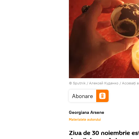
© Sputnik / Алексей Куденко
/
Accesați 
Abonare
Georgiana Arsene
Materialele autorului
Ziua de 30 noiembrie es