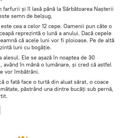
farfurii și îl lasă până la Sărbătoarea Nașterii
 este semn de belșug.
 este cea a celor 12 cepe. Oamenii pun câte o
ceapă reprezintă o lună a anului. Dacă cepele
seamnă că acele luni vor fi ploioase. Pe de altă
zintă luni cu bogăție.
la alesul. Ele se așază în noaptea de 30
, având în mână o lumânare, și cred că astfel
re vor îmbătrâni.
ă o fată face o turtă din aluat sărat, o coace
umătate, păstrând una dintre bucăți sub pernă,
tit.