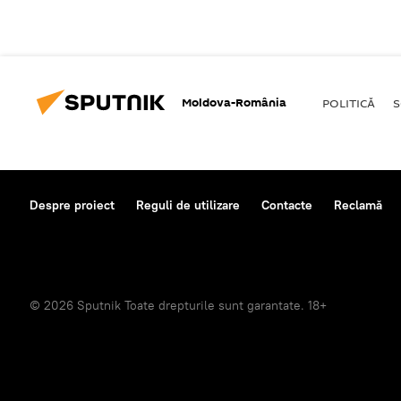
Moldova-România
POLITICĂ
S
Despre proiect
Reguli de utilizare
Contacte
Reclamă
© 2026 Sputnik Toate drepturile sunt garantate. 18+