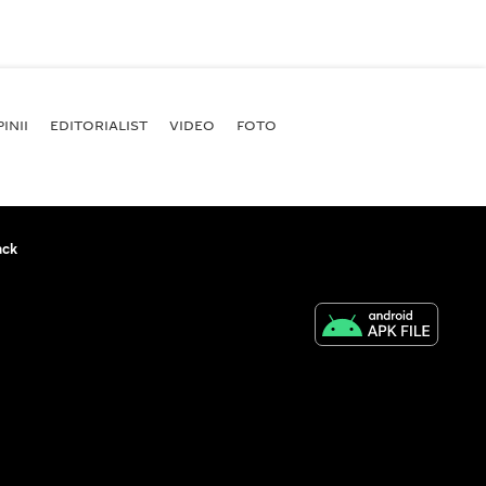
INII
EDITORIALIST
VIDEO
FOTO
ack