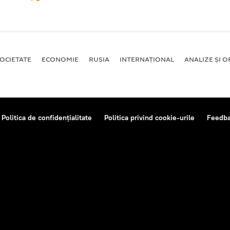
OCIETATE
ECONOMIE
RUSIA
INTERNAŢIONAL
ANALIZE ȘI OP
Politica de confidențialitate
Politica privind cookie-urile
Feedb