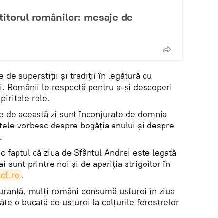
titorul românilor: mesaje de
 de superstiții și tradiții în legătură cu
i. Românii le respectă pentru a-și descoperi
piritele rele.
te de această zi sunt înconjurate de domnia
 altele vorbesc despre bogăția anului și despre
.
 faptul că ziua de Sfântul Andrei este legată
i sunt printre noi și de apariția strigoilor în
ct.ro
.
guranță, mulți români consumă usturoi în ziua
âte o bucată de usturoi la colțurile ferestrelor