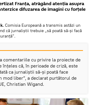
rtizat Franța, atrăgând atenția asupra
interzice difuzarea de imagini cu forţele
k.
Comisia Europeană a transmis astăzi un
d că jurnaliştii trebuie „să poată să-şi facă
guranţă”.
a comentariile cu privire la proiecte de
e înţeles că, în perioade de criză, este
tă ca jurnaliştii să-şi poată face
n mod liber”, a declarat purtătorul de
UE, Christian Wigand.