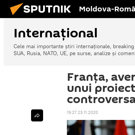
Moldova-Româ
Internaţional
Cele mai importante știri internaționale, breaking
SUA, Rusia, NATO, UE, pe surse, analize și coment
Franța, ave
unui proiect
controvers
19:27 23.11.2020