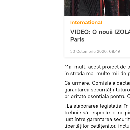
Internaţional
VIDEO: O nouă IZOLAR
Paris
30 Octombrie 2020, 08:49
Mai mult, acest proiect de 
în stradă mai multe mii de 
Ca urmare, Comisia a declar
garantarea securităţii tutur
prioritate esenţială pentru 
„La elaborarea legislaţiei î
trebuie să respecte principiu
just între garantarea securit
libertăţilor cetăţenilor, incl