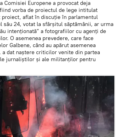
ția Comisiei Europene a provocat deja
fiind vorba de proiectul de lege intitulat
 proiect, aflat în discuţie în parlamentul
lul său 24, votat la sfârșitul săptămânii, ar urma
ău intenţionată” a fotografiilor cu agenţi de
iilor. O asemenea prevedere, care face
telor Galbene, când au apărut asemenea
, a dat naștere criticilor venite din partea
e jurnaliştilor şi ale militanţilor pentru