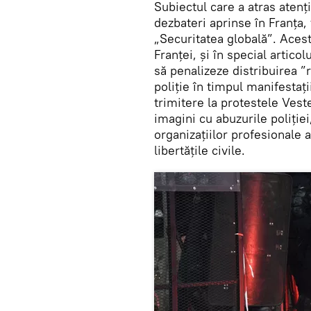
Subiectul care a atras aten
dezbateri aprinse în Franța, 
„Securitatea globală”. Acest
Franţei, şi în special artico
să penalizeze distribuirea ”r
poliţie în timpul manifestaţ
trimitere la protestele Ves
imagini cu abuzurile poliției
organizaţiilor profesionale al
libertăţile civile.