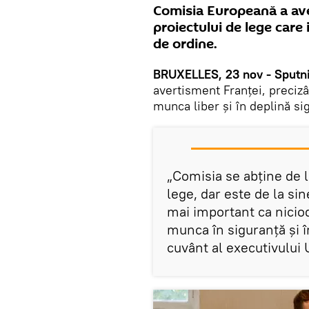
Comisia Europeană a ave
proiectului de lege care 
de ordine.
BRUXELLES, 23 nov - Sputni
avertisment Franței, precizân
munca liber şi în deplină si
„Comisia se abţine de l
lege, dar este de la sin
mai important ca nicioda
munca în siguranţă şi î
cuvânt al executivului 