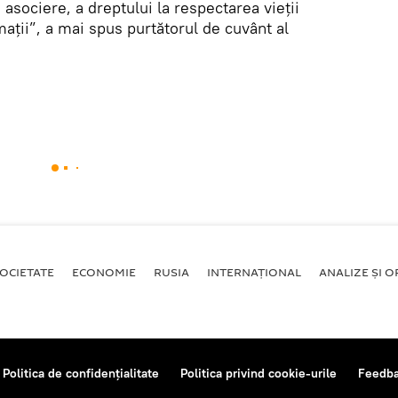
de asociere, a dreptului la respectarea vieţii
maţii”, a mai spus purtătorul de cuvânt al
OCIETATE
ECONOMIE
RUSIA
INTERNAŢIONAL
ANALIZE ȘI OP
Politica de confidențialitate
Politica privind cookie-urile
Feedb