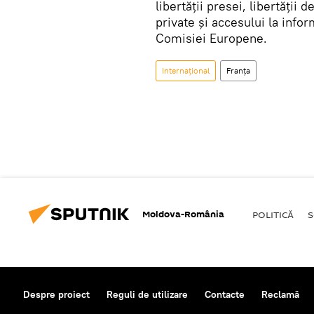
libertăţii presei, libertăţii 
private şi accesului la infor
Comisiei Europene.
Internaţional
Franța
Moldova-România
POLITICĂ
S
Despre proiect
Reguli de utilizare
Contacte
Reclamă