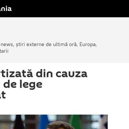
nia
 news, știri externe de ultimă oră, Europa,
arii
rtizată din cauza
 de lege
at