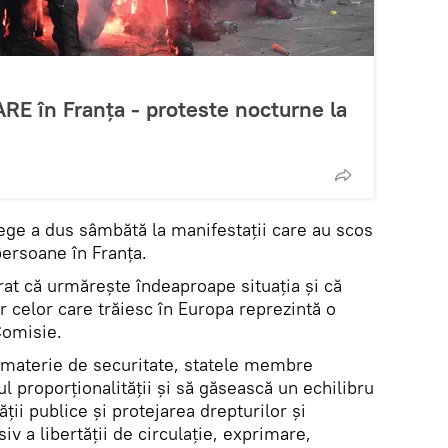
E în Franța - proteste nocturne la
lege a dus sâmbătă la manifestaţii care au scos
persoane în Franţa.
at că urmărește îndeaproape situația și că
or celor care trăiesc în Europa reprezintă o
Comisie.
n materie de securitate, statele membre
l proporţionalităţii şi să găsească un echilibru
ăţii publice şi protejarea drepturilor şi
usiv a libertăţii de circulaţie, exprimare,