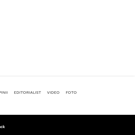
INII
EDITORIALIST
VIDEO
FOTO
ack