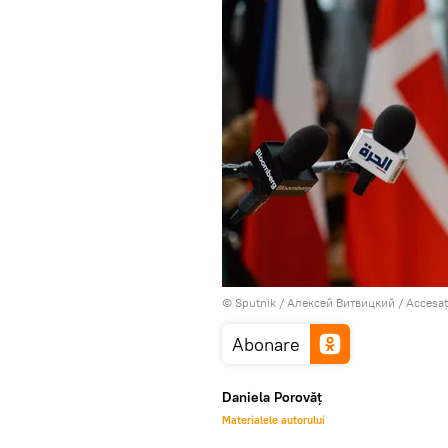
© Sputnik / Алексей Витвицкий
/
Accesaț
Abonare
Daniela Porovăț
Materialele autorului