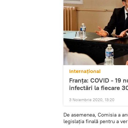
Internaţional
Franța: COVID - 19 nu
infectări la fiecare 
3 Noiembrie 2020, 13:20
De asemenea, Comisia a anun
legislaţia finală pentru a v