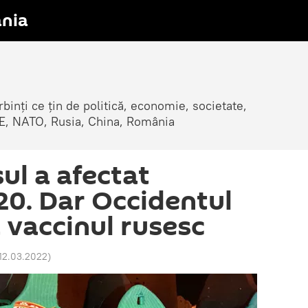
nia
erbinți ce țin de politică, economie, societate,
, UE, NATO, Rusia, China, România
ul a afectat
0. Dar Occidentul
 vaccinul rusesc
12.03.2022
)