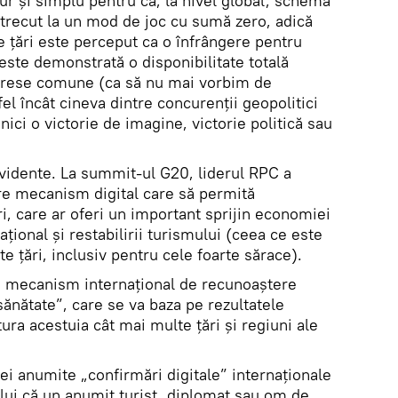
 Pur și simplu pentru că, la nivel global, schema
a trecut la un mod de joc cu sumă zero, adică
e țări este perceput ca o înfrângere pentru
 este demonstrată o disponibilitate totală
terese comune (ca să nu mai vorbim de
el încât cineva dintre concurenții geopolitici
 nici o victorie de imagine, victorie politică sau
idente. La summit-ul G20, liderul RPC a
re mecanism digital care să permită
ri, care ar oferi un important sprijin economiei
țional și restabilirii turismului (ceea ce este
e țări, inclusiv pentru cele foarte sărace).
i mecanism internațional de recunoaștere
ănătate”, care se va baza pe rezultatele
tura acestuia cât mai multe țări și regiuni ale
nei anumite „confirmări digitale” internaționale
lui că un anumit turist, diplomat sau om de