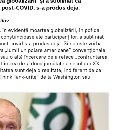
 globalizării” și a subliniat că
a post-COVID, s-a produs deja.
ilov
în evidență moartea globalizării, în pofida
 conștiincioase ale participanților, a subliniat
post-covid s-a produs deja. Și nu este vorba
va „lumii unipolare americane” convenționale
au o altă încercare de a reface „confruntarea
st în cea de-a doua jumătate a secolului XX.
tatea sunt deja o realitate, indiferent de ce
”Think Tank-urile” de la Washington sau