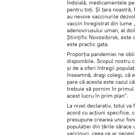
îndoială, medicamentele pen
pentru toți. Și țara noastră,
au nevoie vaccinurile dezvol
vaccin înregistrat din lume 
adenovirusului uman, al doi
Științific Novosibirsk, este
este practic gata.
Proporția pandemiei ne oblig
disponibile. Scopul nostru 
și de a oferi întregii popula
înseamnă, dragi colegi, că 
pare că acesta este cazul câ
trebuie să pornim în primul
acest lucru în prim plan".
La nivel declarativ, totul va
acord cu acțiuni specifice,
presupune crearea unui fond
populației din țările sărace 
vaccinuri, ceea ce ar necesi