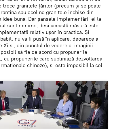
e trece granițele țărilor (precum și se poate
carantină sau ocolind granițele închise din
o idee buna. Dar șansele implementării ei la
opiat sunt minime, deși această măsură este
plementată relativ ușor în practică. Și
abil, nu va fi pusă în aplicare, deoarece a
 Xi și, din punctul de vedere al imaginii
mposibil să fie de acord cu propunerile
al, cu propunerile care subliniază dezvoltarea
ormaționale chineze), și este imposibil la cel