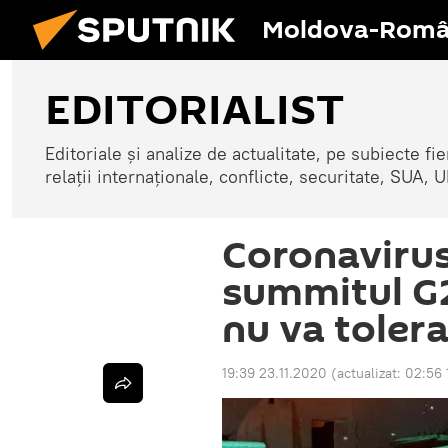
Moldova-Româ
EDITORIALIST
Editoriale și analize de actualitate, pe subiecte fi
relații internaționale, conflicte, securitate, SUA
Coronavirus
summitul G2
nu va tolera
19:39 23.11.2020
(actualizat:
02:56 