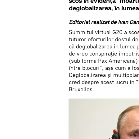
scos în evidență ”moartea
deglobalizarea, în lume
Editorial realizat de Ivan Dan
Summitul virtual G20 a scos 
tuturor eforturilor destul de
că deglobalizarea în lumea 
de vreo conspirație împotri
(sub forma Pax Americana) s
între blocuri”, așa cum a fo
Deglobalizarea și multipolari
cred despre acest lucru în 
Bruxelles