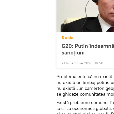
Rusia
G20: Putin îndeamnă 
sancțiuni
21 Noiembrie 2020, 16:50
Problema este că nu există 
nu există un limbaj politic 
nu există „un camerton geop
se ghideze comunitatea mon
Există probleme comune, în
la criza economică globală, 