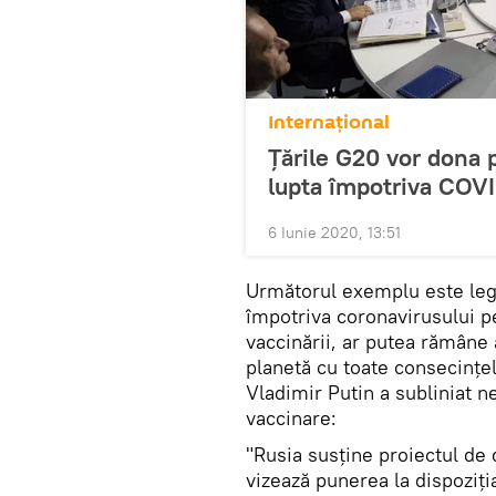
Internaţional
Țările G20 vor dona p
lupta împotriva COVI
6 Iunie 2020, 13:51
Următorul exemplu este lega
împotriva coronavirusului pe
vaccinării, ar putea rămâne 
planetă cu toate consecințel
Vladimir Putin a subliniat ne
vaccinare:
"Rusia susține proiectul de 
vizează punerea la dispoziția