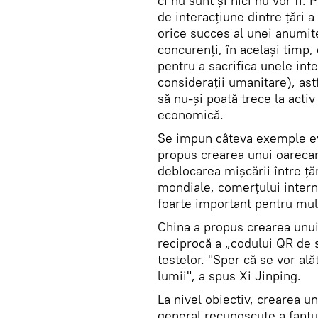
ci nu sunt și nici nu vor fi.
de interacțiune dintre țări 
orice succes al unei anumit
concurenți, în același timp,
pentru a sacrifica unele in
considerații umanitare), astf
să nu-și poată trece la activ
economică.
Se impun câteva exemple ev
propus crearea unui oareca
deblocarea mișcării între ță
mondiale, comerțului interna
foarte important pentru mult
China a propus crearea unu
reciprocă a „codului QR de s
testelor. "Sper că se vor ală
lumii", a spus Xi Jinping.
La nivel obiectiv, crearea u
general recunoscute a faptu