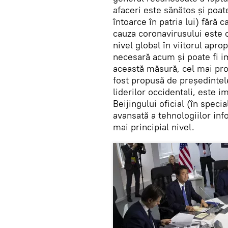
afaceri este sănătos și poat
întoarce în patria lui) fără 
cauza coronavirusului este 
nivel global în viitorul apr
necesară acum și poate fi im
această măsură, cel mai prob
fost propusă de președintele
liderilor occidentali, este i
Beijingului oficial (în speci
avansată a tehnologiilor inf
mai principial nivel.