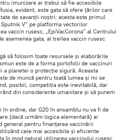
tru imunizare ar trebui să fie accesibile
 Rusia, evident, este gata să ofere țărilor care
tate de savanții noștri: acesta este primul
„Sputnik V” pe platforma vectorilor
lea vaccin rusesc, „EpiVacCorona” al Centrului
 de asemenea gata, al treilea vaccin rusesc
ă să folosim toate resursele și elaborările
comun este de a forma portofolii de vaccinuri
ții a planetei o protecție sigură. Aceasta
este de muncă pentru toată lumea și mi se
nd, posibil, competiția este inevitabilă, dar
 rând din considerente umanitare și să punem
 fi în ordine, dar G20 în ansamblu nu va fi de
 care (dacă urmăm logica elementară) ar
 general pentru finanțarea vaccinării
utilizând cele mai accesibile și eficiente
ta în mod natural utilizarea vaccinului rusesc