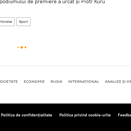
 podiumului de premiere a urcat și Piotr Kuru
Mondial
Sport
OCIETATE
ECONOMIE
RUSIA
INTERNAŢIONAL
ANALIZE ȘI OP
Politica de confidențialitate
Politica privind cookie-urile
Feedb