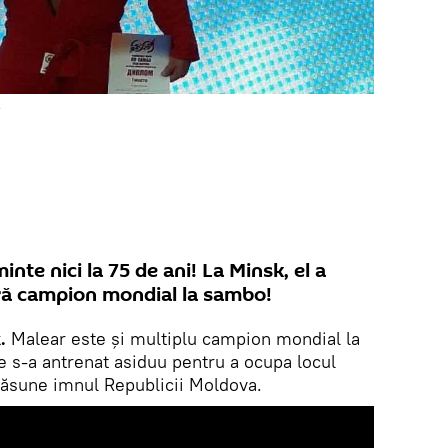
r
nte nici la 75 de ani! La Minsk, el a
ră campion mondial la sambo!
.
Malear este și multiplu campion mondial la
e s-a antrenat asiduu pentru a ocupa locul
ă răsune imnul Republicii Moldova.