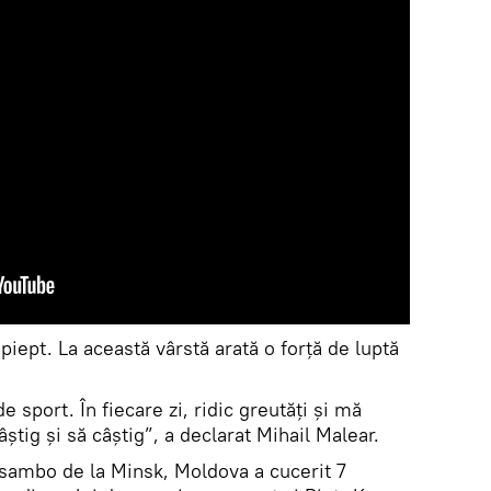
a piept. La această vârstă arată o forță de luptă
 sport. În fiecare zi, ridic greutăți și mă
știg și să câștig”, a declarat Mihail Malear.
sambo de la Minsk, Moldova a cucerit 7