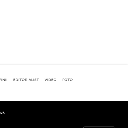
INII
EDITORIALIST
VIDEO
FOTO
ack