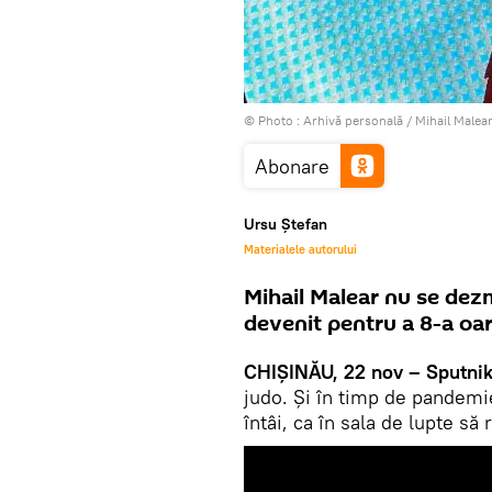
© Photo : Arhivă personală / Mihail Malea
Abonare
Ursu Ștefan
Materialele autorului
Mihail Malear nu se dezmi
devenit pentru a 8-a oa
CHIȘINĂU, 22 nov – Sputnik
judo. Și în timp de pandemi
întâi, ca în sala de lupte s