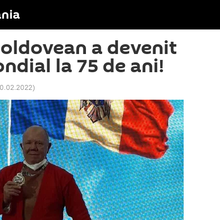
nia
oldovean a devenit
dial la 75 de ani!
20.02.2022
)