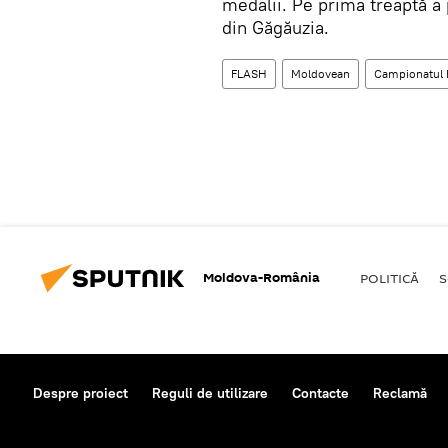
medalii. Pe prima treaptă a
din Găgăuzia.
FLASH
Moldovean
Campionatul 
Moldova-România
POLITICĂ
S
Despre proiect
Reguli de utilizare
Contacte
Reclamă