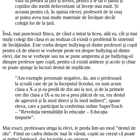
vină să predea la țară și invers, pentru a le da o șansă și
copiilor din medii defavorizate să învețe mai mult. Și
aceasta pentru că, în opinia elevei, profesorii de la oraș
ar putea avea mai multe materiale de învățare decât
colegii lor de la țară.
Însă, mai punctează Ilinca, de când a intrat la liceu, atât ea, cât și mai
mulți colegi din clasa ei au realizat că există o problemă în sistemul
de învățământ. Este vorba despre bullying-ul dintre profesori și copil
pentru că de obicei se vorbește peste tot despre bullying-ul dintre
elevi, dar nu se vorbește sau nu se pune amprenta și pe bullying-ul
dinspre profesor spre copil, pentru că există antiteze și acolo și chiar
se poate ajunge la lucruri destul de neplăcute.
”Am exemple personale negative, da, am o profesoară
la școală care de pe la începutul liceului, eu sunt acum
clasa a X-a și ea predă de doi ani la noi, și de la primele
ore din clasa a IX-a nu ne-a prea plăcut de ea, era destul
de agresivă și în mod direct și în mod indirect”, spune
eleva, care a participat la conferința online SuperTeach
– ”Revoluția mentalității în educație – Educația
timpurie”.
Mai exact, profesoara striga la elevi, le preda într-un mod ”destul de
rău”. Fiind un cadru didactic mai în vârstă, copiii au crezut că poate
ar trebui înțeleasă, dar lucrurile s-au agravat.