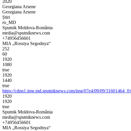
2020
Georgiana Arsene
Georgiana Arsene
Știri
ro_MD
Sputnik Moldova-România
media@sputniknews.com
+74956456601
MIA „Rossiya Segodnya“
252
60
1920
1080
true
1920
1440
true
https://cdnn1.img.md.sputniknews.com/img/07e4/09/09/31601464
1920
1920
true
Sputnik Moldova-România
media@sputniknews.com
+74956456601
MIA „Rossiya Segodnya“