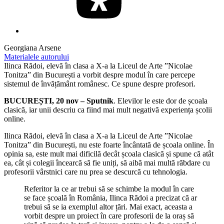
Georgiana Arsene
Materialele autorului
Ilinca Rădoi, elevă în clasa a X-a la Liceul de Arte ”Nicolae
Tonitza” din București a vorbit despre modul în care percepe
sistemul de învățământ românesc. Ce spune despre profesori.
BUCUREȘTI, 20 nov – Sputnik
. Elevilor le este dor de școala
clasică, iar unii descriu ca fiind mai mult negativă experiența școlii
online.
Ilinca Rădoi, elevă în clasa a X-a la Liceul de Arte ”Nicolae
Tonitza” din București, nu este foarte încântată de școala online. În
opinia sa, este mult mai dificilă decât școala clasică și spune că atât
ea, cât și colegii încearcă să fie uniți, să aibă mai multă răbdare cu
profesorii vârstnici care nu prea se descurcă cu tehnologia.
Referitor la ce ar trebui să se schimbe la modul în care
se face școală în România, Ilinca Rădoi a precizat că ar
trebui să se ia exemplul altor țări. Mai exact, aceasta a
vorbit despre un proiect în care profesorii de la oraș să