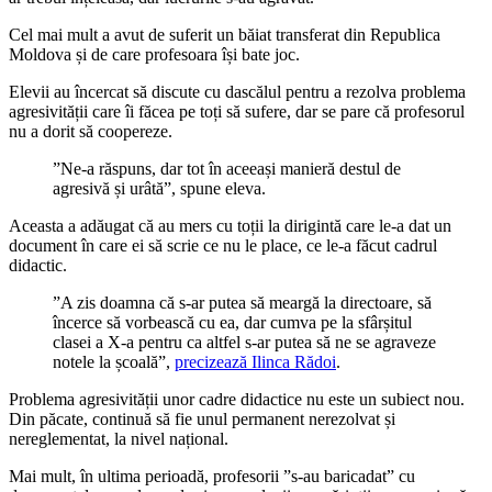
Cel mai mult a avut de suferit un băiat transferat din Republica
Moldova și de care profesoara își bate joc.
Elevii au încercat să discute cu dascălul pentru a rezolva problema
agresivității care îi făcea pe toți să sufere, dar se pare că profesorul
nu a dorit să coopereze.
”Ne-a răspuns, dar tot în aceeași manieră destul de
agresivă și urâtă”, spune eleva.
Aceasta a adăugat că au mers cu toții la dirigintă care le-a dat un
document în care ei să scrie ce nu le place, ce le-a făcut cadrul
didactic.
”A zis doamna că s-ar putea să meargă la directoare, să
încerce să vorbească cu ea, dar cumva pe la sfârșitul
clasei a X-a pentru ca altfel s-ar putea să ne se agraveze
notele la școală”,
precizează Ilinca Rădoi
.
Problema agresivității unor cadre didactice nu este un subiect nou.
Din păcate, continuă să fie unul permanent nerezolvat și
nereglementat, la nivel național.
Mai mult, în ultima perioadă, profesorii ”s-au baricadat” cu