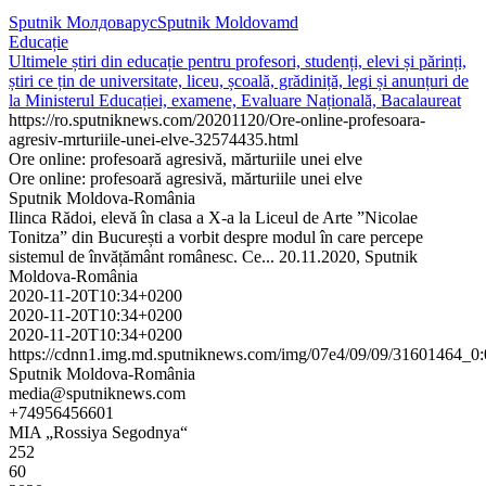
Sputnik Молдова
рус
Sputnik Moldova
md
Educație
Ultimele știri din educație pentru profesori, studenți, elevi și părinți,
știri ce țin de universitate, liceu, școală, grădiniță, legi și anunțuri de
la Ministerul Educației, examene, Evaluare Națională, Bacalaureat
https://ro.sputniknews.com/20201120/Ore-online-profesoara-
agresiv-mrturiile-unei-elve-32574435.html
Ore online: profesoară agresivă, mărturiile unei elve
Ore online: profesoară agresivă, mărturiile unei elve
Sputnik Moldova-România
Ilinca Rădoi, elevă în clasa a X-a la Liceul de Arte ”Nicolae
Tonitza” din București a vorbit despre modul în care percepe
sistemul de învățământ românesc. Ce... 20.11.2020, Sputnik
Moldova-România
2020-11-20T10:34+0200
2020-11-20T10:34+0200
2020-11-20T10:34+0200
https://cdnn1.img.md.sputniknews.com/img/07e4/09/09/31601464
Sputnik Moldova-România
media@sputniknews.com
+74956456601
MIA „Rossiya Segodnya“
252
60