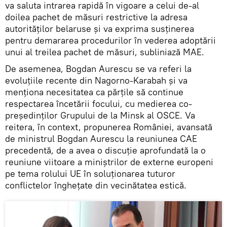
va saluta intrarea rapidă în vigoare a celui de-al
doilea pachet de măsuri restrictive la adresa
autorităţilor belaruse şi va exprima susţinerea
pentru demararea procedurilor în vederea adoptării
unui al treilea pachet de măsuri, subliniază MAE.
De asemenea, Bogdan Aurescu se va referi la
evoluţiile recente din Nagorno-Karabah şi va
menţiona necesitatea ca părţile să continue
respectarea încetării focului, cu medierea co-
preşedinţilor Grupului de la Minsk al OSCE. Va
reitera, în context, propunerea României, avansată
de ministrul Bogdan Aurescu la reuniunea CAE
precedentă, de a avea o discuţie aprofundată la o
reuniune viitoare a miniştrilor de externe europeni
pe tema rolului UE în soluţionarea tuturor
conflictelor îngheţate din vecinătatea estică.