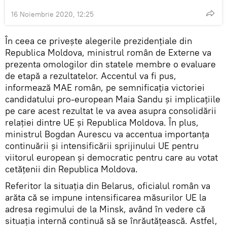
16 Noiembrie 2020, 12:25
În ceea ce privește alegerile prezidențiale din
Republica Moldova, ministrul român de Externe va
prezenta omologilor din statele membre o evaluare
de etapă a rezultatelor. Accentul va fi pus,
informează MAE român, pe semnificaţia victoriei
candidatului pro-european Maia Sandu şi implicaţiile
pe care acest rezultat le va avea asupra consolidării
relaţiei dintre UE şi Republica Moldova. În plus,
ministrul Bogdan Aurescu va accentua importanţa
continuării şi intensificării sprijinului UE pentru
viitorul european şi democratic pentru care au votat
cetăţenii din Republica Moldova.
Referitor la situaţia din Belarus, oficialul român va
arăta că se impune intensificarea măsurilor UE la
adresa regimului de la Minsk, având în vedere că
situaţia internă continuă să se înrăutăţească. Astfel,