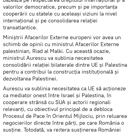
valorilor democratice, precum şi pe importanţa
cooperării cu statele cu aceleaşi viziuni la nivel
internaţional şi pe consolidarea relaţiei
transatlantice.
Miniştrii Afacerilor Externe europeni vor avea un
schimb de opinii cu ministrul Afacerilor Externe
palestinian, Riad al Malki. Cu această ocazie,
ministrul Aurescu va sublinia necesitatea
consolidării relaţiei bilaterale dintre UE şi Palestina
pentru a contribui la construcţia instituţională şi
dezvoltarea Palestinei.
Aurescu va sublinia necesitatea ca UE să acţioneze
ca mediator onest între Israel şi Palestina, în
cooperare strânsă cu SUA şi actorii regionali
relevanţi, cu obiectivul principal de a debloca
Procesul de Pace în Orientul Mijlociu, prin reluarea
negocierilor directe între părţi, pe care România o
susţine. Totodată, va reitera susţinerea României