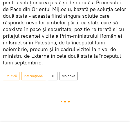
pentru soluţionarea justă şi de durată a Procesului
de Pace din Orientul Mijlociu, bazată pe soluţia celor
două state - aceasta fiind singura soluţie care
răspunde nevoilor ambelor părţi, ca state care să
coexiste în pace şi securitate, poziţie reiterată şi cu
prilejul recentei vizite a Prim-ministrului României
în Israel şi în Palestina, de la începutul lunii
noiembrie, precum şi în cadrul vizitei la nivel de
ministru de Externe în cele două state la începutul
lunii septembrie.
Politică
Internaţional
UE
Moldova