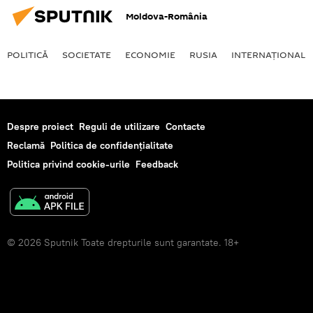
Moldova-România
POLITICĂ
SOCIETATE
ECONOMIE
RUSIA
INTERNAŢIONAL
Despre proiect
Reguli de utilizare
Contacte
Reclamă
Politica de confidențialitate
Politica privind cookie-urile
Feedback
© 2026 Sputnik Toate drepturile sunt garantate. 18+