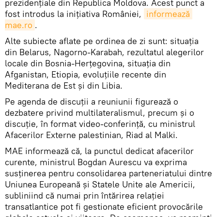
prezidențiale din Republica Moldova. Acest punct a
fost introdus la inițiativa României,
informează 
mae.ro
.
Alte subiecte aflate pe ordinea de zi sunt: situaţia
din Belarus, Nagorno-Karabah, rezultatul alegerilor
locale din Bosnia-Herţegovina, situaţia din
Afganistan, Etiopia, evoluţiile recente din
Mediterana de Est şi din Libia.
Pe agenda de discuţii a reuniunii figurează o
dezbatere privind multilateralismul, precum şi o
discuţie, în format video-conferinţă, cu ministrul
Afacerilor Externe palestinian, Riad al Malki.
MAE informează că, la punctul dedicat afacerilor
curente, ministrul Bogdan Aurescu va exprima
susţinerea pentru consolidarea parteneriatului dintre
Uniunea Europeană şi Statele Unite ale Americii,
subliniind că numai prin întărirea relaţiei
transatlantice pot fi gestionate eficient provocările