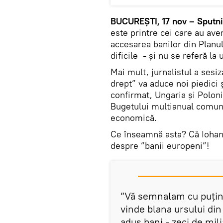
BUCUREȘTI, 17 nov – Sputni
este printre cei care au ave
accesarea banilor din Planu
dificile - și nu se referă la 
Mai mult, jurnalistul a sesiz
drept” va aduce noi piedici și
confirmat, Ungaria şi Polon
Bugetului multianual comuni
economică.
Ce înseamnă asta? Că Iohan
despre ”banii europeni”!
”Vă semnalam cu puțin
vinde blana ursului di
adus bani - zeci de mil