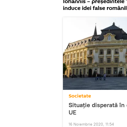
Iohannis – președintele 
induce idei false românil
Societate
Situație disperată în
UE
16 Noiembrie 2020, 11:54