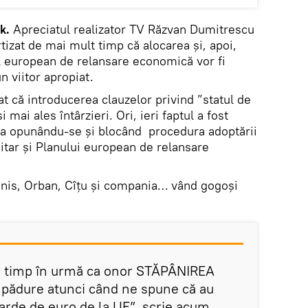
k.
Apreciatul realizator TV Răzvan Dumitrescu
rtizat de mai mult timp că alocarea și, apoi,
l european de relansare economică vor fi
un viitor apropiat.
at că introducerea clauzelor privind ”statul de
 mai ales întârzieri. Ori, ieri faptul a fost
ia opunându-se și blocând procedura adoptării
tar şi Planului european de relansare
nis, Orban, Cîțu și compania… vând gogoși
 timp în urmă ca onor STĂPÂNIREA
n pădure atunci când ne spune că au
iarde de euro de la UE”, scrie acum