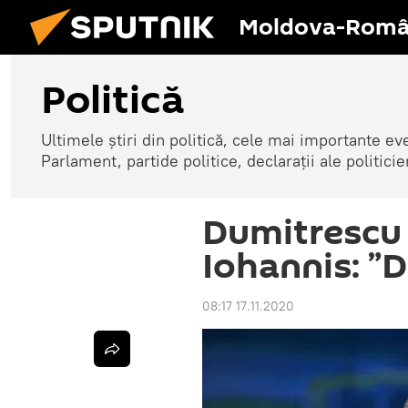
Moldova-Româ
Politică
Ultimele știri din politică, cele mai importante e
Parlament, partide politice, declarații ale politicie
Dumitrescu î
Iohannis: ”D
08:17 17.11.2020