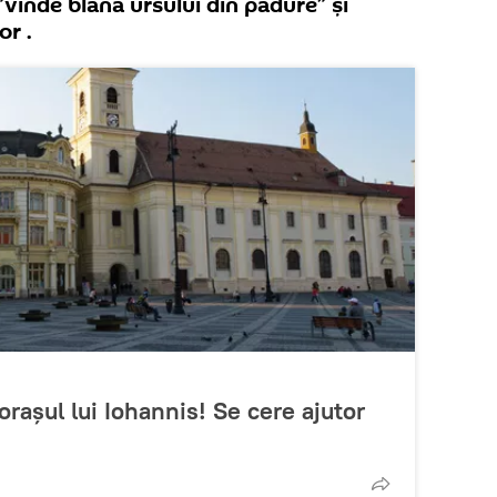
”vinde blana ursului din pădure” și
or .
 orașul lui Iohannis! Se cere ajutor