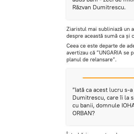
Răzvan Dumitrescu.
Ziaristul mai subliniază un a
despre această sumă ca și câ
Ceea ce este departe de adev
avertizau că ”UNGARIA se pr
planul de relansare”.
”Iată ca acest lucru s-a
Dumitrescu, care îi la 
cu banii, domnule IOH
ORBAN?