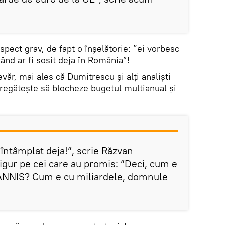
spect grav, de fapt o înșelătorie: ”ei vorbesc
nd ar fi sosit deja în România”!
ăr, mai ales că Dumitrescu și alți analiști
egătește să blocheze bugetul multianual și
 întâmplat deja!”, scrie Răzvan
sigur pe cei care au promis: ”Deci, cum e
ANNIS? Cum e cu miliardele, domnule