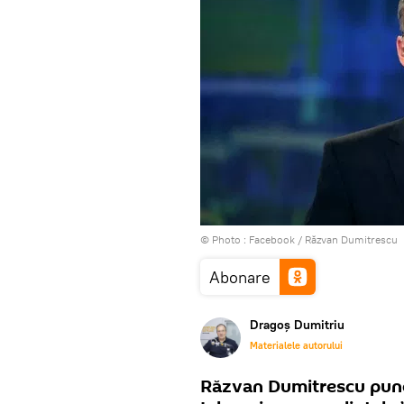
© Photo :
Facebook / Răzvan Dumitrescu
Abonare
Dragoș Dumitriu
Materialele autorului
Răzvan Dumitrescu pune d