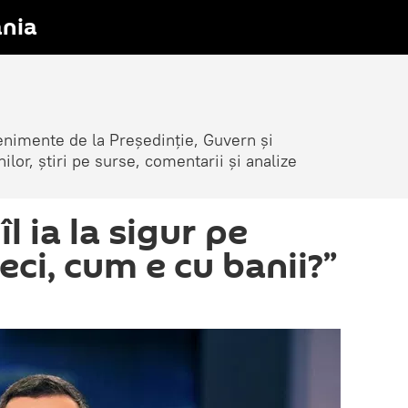
nia
venimente de la Președinție, Guvern și
nilor, știri pe surse, comentarii și analize
l ia la sigur pe
eci, cum e cu banii?”