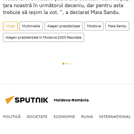
țara noastră în următorul deceniu, dar pentru asta
trebuie să ieșim la vot. ”, a declarat Maia Sandu.
Video
Multimedia
Alegeri prezidențiale
Moldova
Maia Sandu
Alegeri prezidențiale în Moldova 2020 Rezultate
Moldova-România
POLITICĂ
SOCIETATE
ECONOMIE
RUSIA
INTERNAŢIONAL