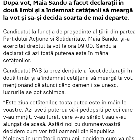
După vot, Maia Sandu a făcut declarații în
două limbi și a îndemnat cetățenii să meargă
la vot și să-și decidă soarta de mai departe.
Candidatul la funcția de președinte al țării din partea
Partidului Acțiune și Solidaritate, Maia Sandu, și-a
exercitat dreptul la vot la ora 09:00. Sandu a
declarat că azi toată puterea este în mâna
cetățenilor.
Candidatul PAS la prezidențiale a făcut declarații în
două limbi și a îndemnat cetățenii să meargă la vot,
menționând că atunci când oamenii se unesc,
lucrurile se pot schimba.
”Este ziua cetățenilor, toată putea este în mâinile
voastre. Azi aveți puterea să-i pedepsiți pe cei care
v-au mințit, v-au furat, care v-au sărăcit sau v-au
alungat de acasă. Astăzi noi cu dumneavoastră
decidem cum vor trăi oamenii din Republica
Moldova în următorii patru ani, decidem cum va păși