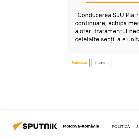
”Conducerea SJU Piatra
continuare, echipa med
a oferi tratamentul nece
celelalte secții ale uni
Societate
incendiu
Moldova-România
POLITICĂ
S