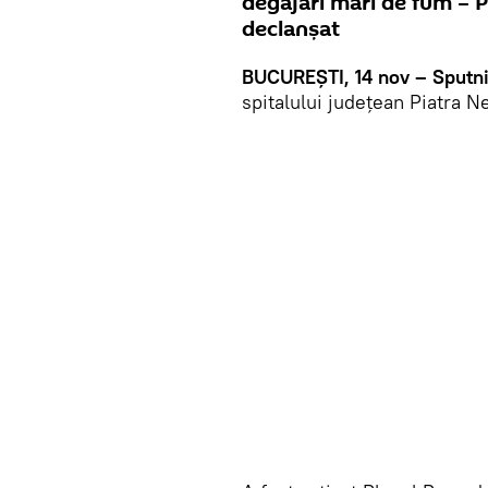
degajări mari de fum – P
declanșat
BUCUREȘTI, 14 nov – Sputn
spitalului județean Piatra N