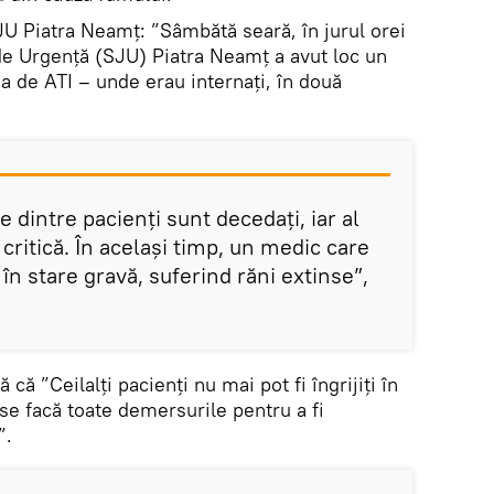
JU Piatra Neamț: ”Sâmbătă seară, în jurul orei
 de Urgență (SJU) Piatra Neamț a avut loc un
ia de ATI – unde erau internați, în două
dintre pacienți sunt decedați, iar al
 critică. În același timp, un medic care
ă în stare gravă, suferind răni extinse”,
că ”Ceilalți pacienți nu mai pot fi îngrijiți în
se facă toate demersurile pentru a fi
”.