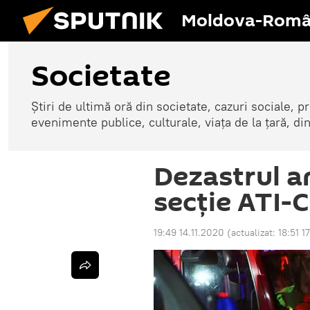
Moldova-Româ
Societate
Știri de ultimă oră din societate, cazuri sociale, pr
evenimente publice, culturale, viața de la țară, d
Dezastrul an
secție ATI-
19:49 14.11.2020
(actualizat:
18:51 1