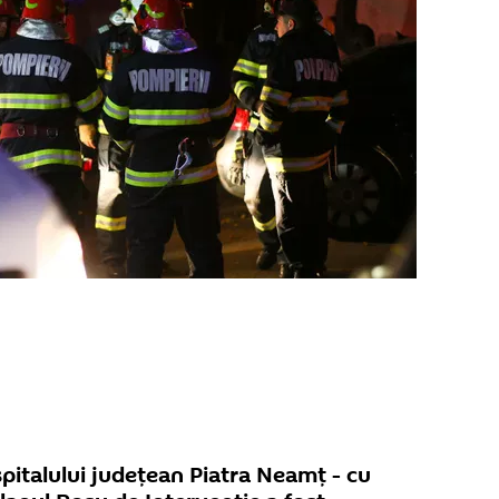
spitalului județean Piatra Neamț - cu