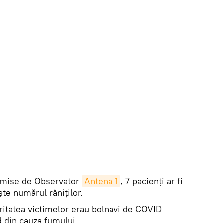
nsmise de Observator
Antena 1
, 7 pacienți ar fi
te numărul răniților.
ritatea victimelor erau bolnavi de COVID
d din cauza fumului.