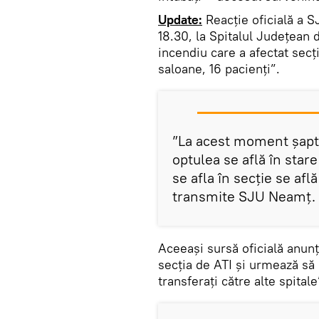
Update:
Reacție oficială a S
18.30, la Spitalul Județean
incendiu care a afectat secț
saloane, 16 pacienți”.
”La acest moment șapte 
optulea se află în stare
se afla în secție se afl
transmite SJU Neamț.
Aceeași sursă oficială anunță 
secția de ATI și urmează să 
transferați către alte spitale