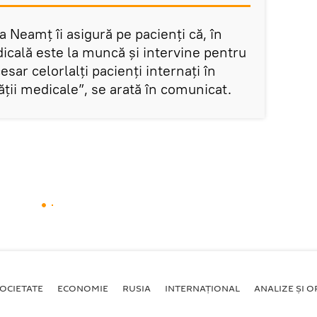
 Neamț îi asigură pe pacienți că, în
icală este la muncă și intervine pentru
sar celorlalți pacienți internați în
tății medicale”, se arată în comunicat.
OCIETATE
ECONOMIE
RUSIA
INTERNAŢIONAL
ANALIZE ȘI OP