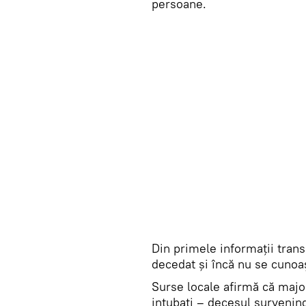
persoane.
Din primele informații tra
decedat și încă nu se cunoaș
Surse locale afirmă că majo
intubați – decesul survenin