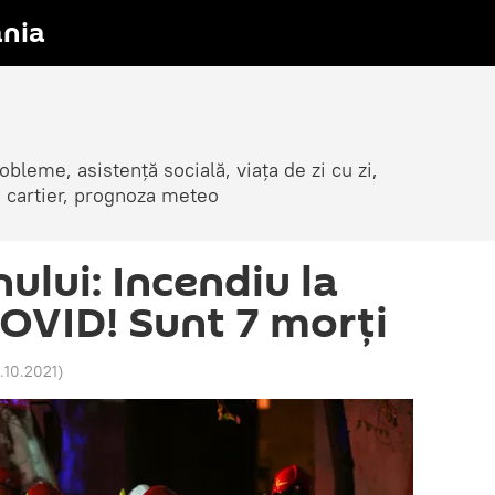
nia
obleme, asistență socială, viața de zi cu zi,
in cartier, prognoza meteo
ului: Incendiu la
COVID! Sunt 7 morți
7.10.2021
)