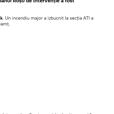
lanul Roșu de Intervenție a fost
ik
. Un incendiu major a izbucnit la secția ATI a
eamț.