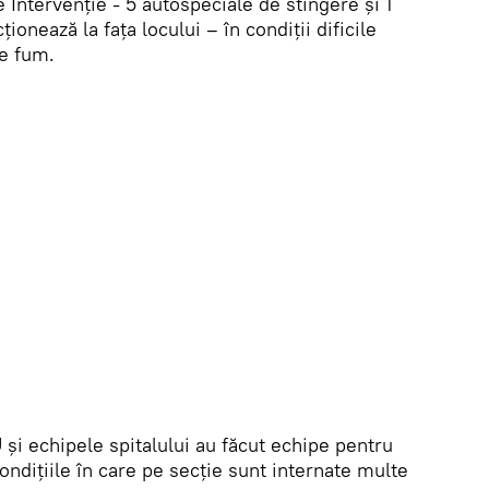
e Intervenție - 5 autospeciale de stingere și 1
ionează la fața locului – în condiții dificile
de fum.
și echipele spitalului au făcut echipe pentru
condițiile în care pe secție sunt internate multe