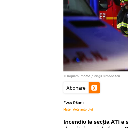
© Inquam Photos / Virgil Simonescu
Abonare
Evan Răutu
Materialele autorului
Incendiu la secția ATI a 