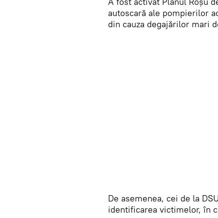
A fost activat Planul Roșu d
autoscară ale pompierilor acț
din cauza degajărilor mari 
De asemenea, cei de la DSU 
identificarea victimelor, în 