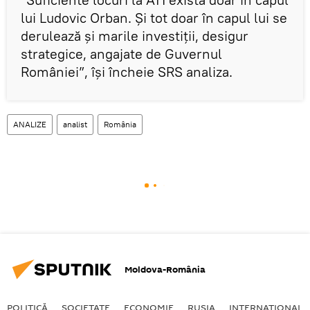
lui Ludovic Orban. Și tot doar în capul lui se
derulează și marile investiții, desigur
strategice, angajate de Guvernul
României”, își încheie SRS analiza.
ANALIZE
analist
România
Moldova-România
POLITICĂ
SOCIETATE
ECONOMIE
RUSIA
INTERNAŢIONAL