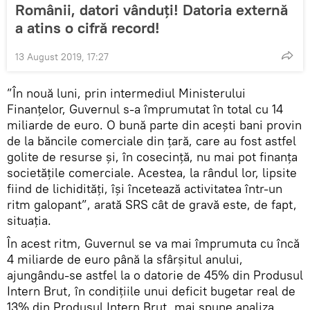
Românii, datori vânduți! Datoria externă
a atins o cifră record!
13 August 2019, 17:27
”În nouă luni, prin intermediul Ministerului
Finanțelor, Guvernul s-a împrumutat în total cu 14
miliarde de euro. O bună parte din acești bani provin
de la băncile comerciale din țară, care au fost astfel
golite de resurse și, în cosecință, nu mai pot finanța
societățile comerciale. Acestea, la rândul lor, lipsite
fiind de lichidități, își încetează activitatea într-un
ritm galopant”, arată SRS cât de gravă este, de fapt,
situația.
În acest ritm, Guvernul se va mai împrumuta cu încă
4 miliarde de euro până la sfârșitul anului,
ajungându-se astfel la o datorie de 45% din Produsul
Intern Brut, în condițiile unui deficit bugetar real de
13% din Produsul Intern Brut, mai spune analiza.