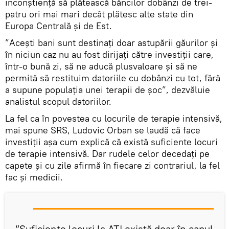
inconștiență să plătească băncilor dobânzi de trei-
patru ori mai mari decât plătesc alte state din
Europa Centrală și de Est.
”Acești bani sunt destinați doar astupării găurilor și
în niciun caz nu au fost dirijați către investiții care,
într-o bună zi, să ne aducă plusvaloare și să ne
permită să restituim datoriile cu dobânzi cu tot, fără
a supune populația unei terapii de șoc”, dezvăluie
analistul scopul datoriilor.
La fel ca în povestea cu locurile de terapie intensivă,
mai spune SRS, Ludovic Orban se laudă că face
investiții așa cum explică că există suficiente locuri
de terapie intensivă. Dar rudele celor decedați pe
capete și cu zile afirmă în fiecare zi contrariul, la fel
fac și medicii.
”Suficiente locuri la ATI există doar în capul