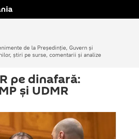
nia
venimente de la Președinție, Guvern și
nilor, știri pe surse, comentarii și analize
R pe dinafară:
PMP și UDMR