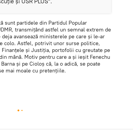
iscuție și USR PLUS”.
tă sunt partidele din Partidul Popular
UDMR, transmițând astfel un semnal extrem de
deja avansează ministerele pe care și le-ar
e colo. Astfel, potrivit unor surse politice,
Finanțele și Justiția, portofolii cu greutate pe
din mână. Motiv pentru care a și ieșit Fenechu
 Barna și pe Cioloș că, la o adică, se poate
ase mai moale cu pretențiile.