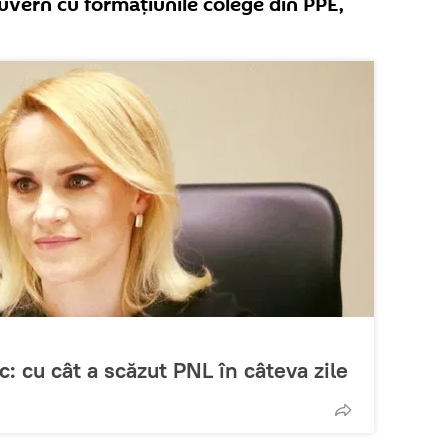
Guvern cu formațiunile colege din PPE,
ac: cu cât a scăzut PNL în câteva zile