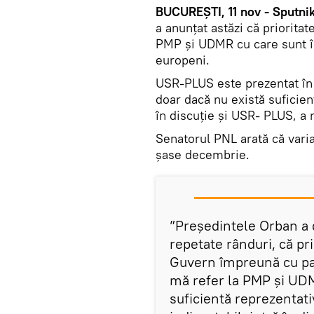
B
UCUREȘTI, 11 nov - Sputnik
a anunțat astăzi că priorit
PMP și UDMR cu care sunt î
europeni.
USR-PLUS este prezentat în a
doar dacă nu există suficien
în discuție și USR- PLUS, a
Senatorul PNL arată că vari
șase decembrie.
”Președintele Orban a dec
repetate rânduri, că pr
Guvern împreună cu par
mă refer la PMP și UDMR
suficientă reprezentati