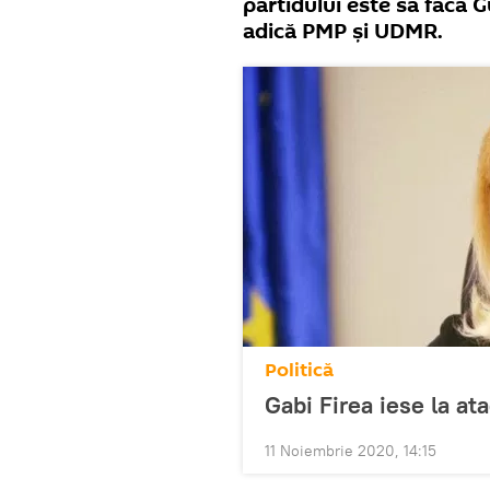
partidului este să facă 
adică PMP și UDMR.
Politică
Gabi Firea iese la at
11 Noiembrie 2020, 14:15