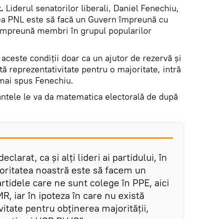
.
Liderul senatorilor liberali, Daniel Fenechiu,
atea PNL este să facă un Guvern împreună cu
mpreună membri în grupul popularilor
ceste condiții doar ca un ajutor de rezervă și
tă reprezentativitate pentru o majoritate, intră
 mai spus Fenechiu.
antele le va da matematica electorală de după
larat, ca și alți lideri ai partidului, în
ioritatea noastră este să facem un
tidele care ne sunt colege în PPE, aici
, iar în ipoteza în care nu există
vitate pentru obținerea majorității,