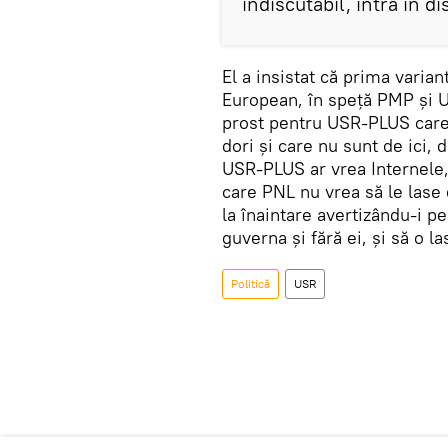
indiscutabil, intră în d
El a insistat că prima varian
European, în speță PMP și 
prost pentru USR-PLUS care 
dori și care nu sunt de ici, d
USR-PLUS ar vrea Internele, 
care PNL nu vrea să le lase 
la înaintare avertizându-i pe
guverna și fără ei, și să o l
Politică
USR