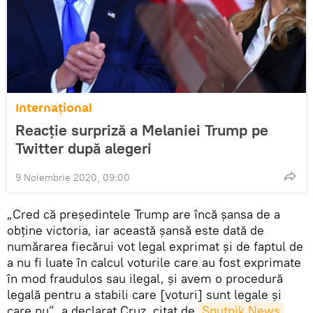
Internaţional
Reacție surpriză a Melaniei Trump pe
Twitter după alegeri
9 Noiembrie 2020, 09:00
„Cred că președintele Trump are încă şansa de a
obţine victoria, iar această şansă este dată de
numărarea fiecărui vot legal exprimat şi de faptul de
a nu fi luate în calcul voturile care au fost exprimate
în mod fraudulos sau ilegal, și avem o procedură
legală pentru a stabili care [voturi] sunt legale şi
care nu”, a declarat Cruz, citat de
Sputnik News
.