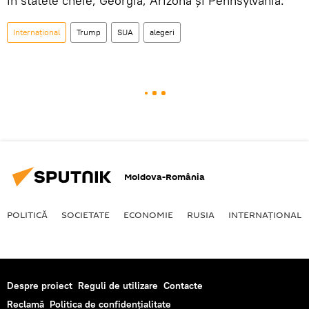
în statele cheie, Georgia, Arizona și Pennsylvania.
Internaţional
Trump
SUA
alegeri
Moldova-România
POLITICĂ
SOCIETATE
ECONOMIE
RUSIA
INTERNAŢIONAL
Despre proiect
Reguli de utilizare
Contacte
Reclamă
Politica de confidențialitate