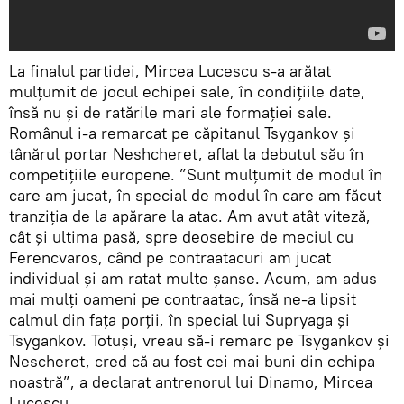
La finalul partidei, Mircea Lucescu s-a arătat
mulțumit de jocul echipei sale, în condițiile date,
însă nu și de ratările mari ale formației sale.
Românul i-a remarcat pe căpitanul Tsygankov și
tânărul portar Neshcheret, aflat la debutul său în
competițiile europene. ”Sunt mulțumit de modul în
care am jucat, în special de modul în care am făcut
tranziția de la apărare la atac. Am avut atât viteză,
cât și ultima pasă, spre deosebire de meciul cu
Ferencvaros, când pe contraatacuri am jucat
individual și am ratat multe șanse. Acum, am adus
mai mulți oameni pe contraatac, însă ne-a lipsit
calmul din fața porții, în special lui Supryaga și
Tsygankov. Totuși, vreau să-i remarc pe Tsygankov și
Nescheret, cred că au fost cei mai buni din echipa
noastră”, a declarat antrenorul lui Dinamo, Mircea
Lucescu.