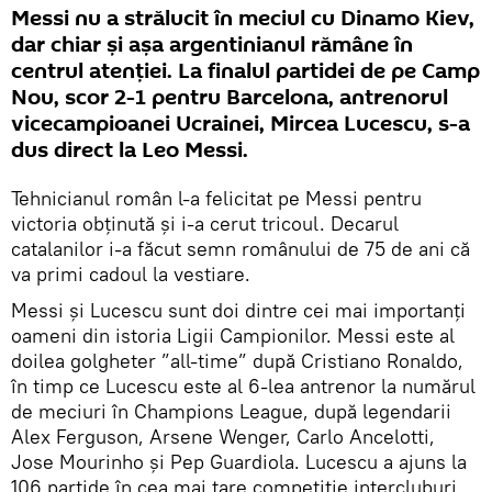
Messi nu a strălucit în meciul cu Dinamo Kiev,
dar chiar și așa argentinianul rămâne în
centrul atenției. La finalul partidei de pe Camp
Nou, scor 2-1 pentru Barcelona, antrenorul
vicecampioanei Ucrainei, Mircea Lucescu, s-a
dus direct la Leo Messi.
Tehnicianul român l-a felicitat pe Messi pentru
victoria obținută și i-a cerut tricoul. Decarul
catalanilor i-a făcut semn românului de 75 de ani că
va primi cadoul la vestiare.
Messi și Lucescu sunt doi dintre cei mai importanți
oameni din istoria Ligii Campionilor. Messi este al
doilea golgheter ”all-time” după Cristiano Ronaldo,
în timp ce Lucescu este al 6-lea antrenor la numărul
de meciuri în Champions League, după legendarii
Alex Ferguson, Arsene Wenger, Carlo Ancelotti,
Jose Mourinho și Pep Guardiola. Lucescu a ajuns la
106 partide în cea mai tare competiție intercluburi