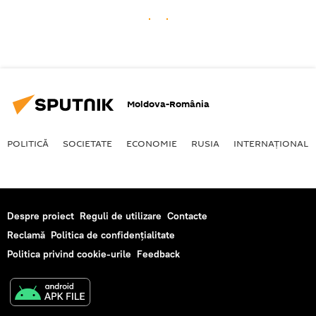
Moldova-România
POLITICĂ
SOCIETATE
ECONOMIE
RUSIA
INTERNAŢIONAL
Despre proiect
Reguli de utilizare
Contacte
Reclamă
Politica de confidențialitate
Politica privind cookie-urile
Feedback