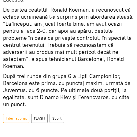
De partea cealaltă, Ronald Koeman, a recunoscut că
echipa ucraineană l-a surprins prin abordarea aleasă.
”La început, am jucat foarte bine, am avut ocazii
pentru a face 2-0, dar apoi au apărut destule
probleme în ceea ce privește controlul, în special la
centrul terenului. Trebuie să recunoaștem că
adversarii au produs mai mult pericol decât ne
așteptam”, a spus tehnicianul Barcelonei, Ronald
Koeman.
După trei runde din grupa G a Ligii Campionilor,
Barcelona este prima, cu punctaj maxim, urmată de
Juventus, cu 6 puncte. Pe ultimele două poziții, la
egalitate, sunt Dinamo Kiev și Ferencvaros, cu câte
un punct.
Internaţional
FLASH
Sport