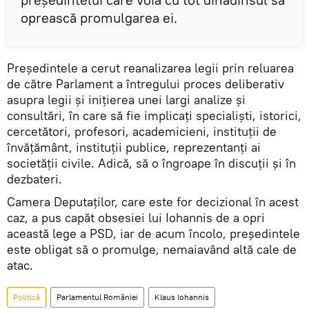
oprească promulgarea ei.
Preşedintele a cerut reanalizarea legii prin reluarea
de către Parlament a întregului proces deliberativ
asupra legii şi iniţierea unei largi analize şi
consultări, în care să fie implicaţi specialişti, istorici,
cercetători, profesori, academicieni, instituţii de
învăţământ, instituţii publice, reprezentanţi ai
societăţii civile. Adică, să o îngroape în discuții și în
dezbateri.
Camera Deputaţilor, care este for decizional în acest
caz, a pus capăt obsesiei lui Iohannis de a opri
această lege a PSD, iar de acum încolo, președintele
este obligat să o promulge, nemaiavând altă cale de
atac.
Politică
Parlamentul României
Klaus Iohannis