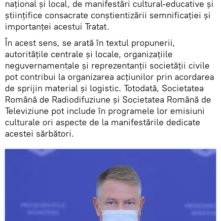
naţional şi local, de manifestări cultural-educative şi
ştiinţifice consacrate conştientizării semnificaţiei şi
importanţei acestui Tratat.
În acest sens, se arată în textul propunerii,
autorităţile centrale şi locale, organizaţiile
neguvernamentale şi reprezentanţii societăţii civile
pot contribui la organizarea acţiunilor prin acordarea
de sprijin material şi logistic. Totodată, Societatea
Română de Radiodifuziune şi Societatea Română de
Televiziune pot include în programele lor emisiuni
culturale ori aspecte de la manifestările dedicate
acestei sărbători.