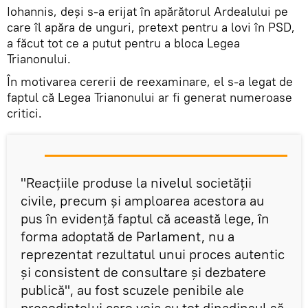
Iohannis, deși s-a erijat în apărătorul Ardealului pe
care îl apăra de unguri, pretext pentru a lovi în PSD,
a făcut tot ce a putut pentru a bloca Legea
Trianonului.
În motivarea cererii de reexaminare, el s-a legat de
faptul că Legea Trianonului ar fi generat numeroase
critici.
"Reacţiile produse la nivelul societăţii
civile, precum şi amploarea acestora au
pus în evidenţă faptul că această lege, în
forma adoptată de Parlament, nu a
reprezentat rezultatul unui proces autentic
şi consistent de consultare şi dezbatere
publică", au fost scuzele penibile ale
președintelui care voia cu tot dinadinsul să