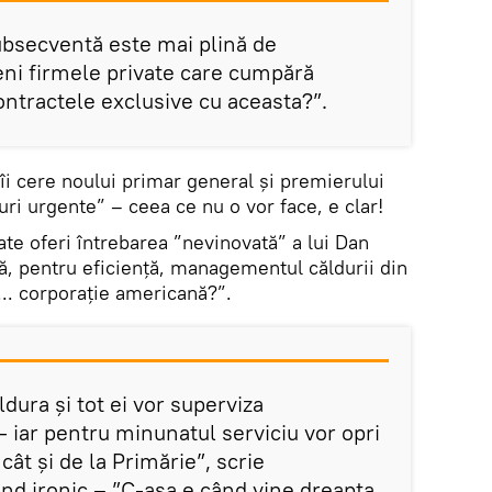
ubsecventă este mai plină de
ni firmele private care cumpără
ontractele exclusive cu aceasta?”.
îi cere noului primar general și premierului
ri urgente” – ceea ce nu o vor face, e clar!
te oferi întrebarea ”nevinovată” a lui Dan
că, pentru eficiență, managementul căldurii din
 ... corporație americană?”.
ldura și tot ei vor superviza
 - iar pentru minunatul serviciu vor opri
 cât și de la Primărie”, scrie
d ironic – ”C-așa e când vine dreapta