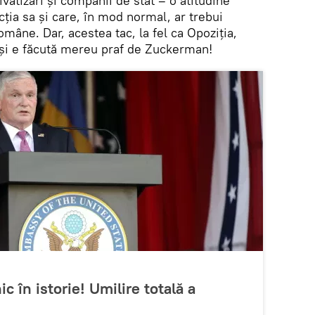
atizări și companii de stat – o atitudine
cția sa și care, în mod normal, ar trebui
omâne. Dar, acestea tac, la fel ca Opoziția,
eși e făcută mereu praf de Zuckerman!
 în istorie! Umilire totală a