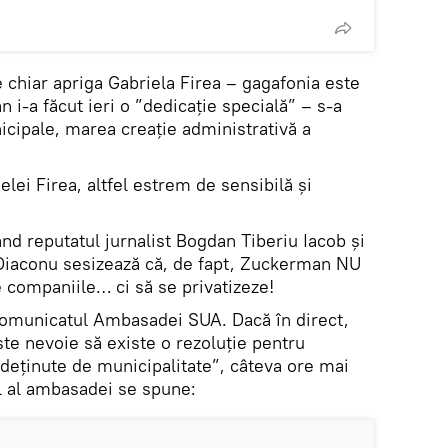
chiar apriga Gabriela Firea – gagafonia este
 i-a făcut ieri o ”dedicație specială” – s-a
cipale, marea creație administrativă a
ielei Firea, altfel estrem de sensibilă și
nd reputatul jurnalist Bogdan Tiberiu Iacob și
iaconu sesizează că, de fapt, Zuckerman NU
e companiile… ci să se privatizeze!
comunicatul Ambasadei SUA. Dacă în direct,
te nevoie să existe o rezoluţie pentru
eţinute de municipalitate”, câteva ore mai
al al ambasadei se spune: