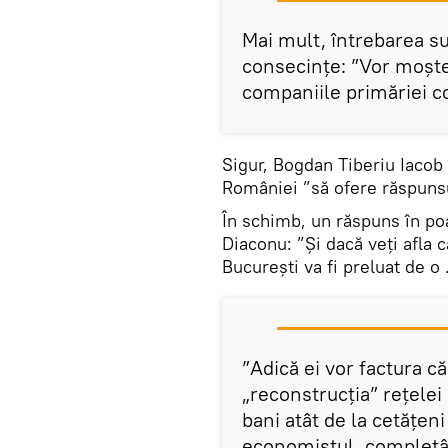
Mai mult, întrebarea s
consecințe: ”Vor moște
companiile primăriei c
Sigur, Bogdan Tiberiu Iacob 
României ”să ofere răspunsu
În schimb, un răspuns în poa
Diaconu: ”Și dacă veți afla 
București va fi preluat de o
”Adică ei vor factura că
„reconstrucția” rețelei
bani atât de la cetățeni
economistul, completân