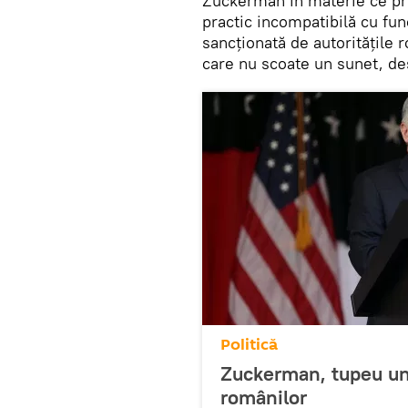
Zuckerman în materie ce priv
practic incompatibilă cu fun
sancționată de autoritățile r
care nu scoate un sunet, d
Politică
Zuckerman, tupeu unic
românilor