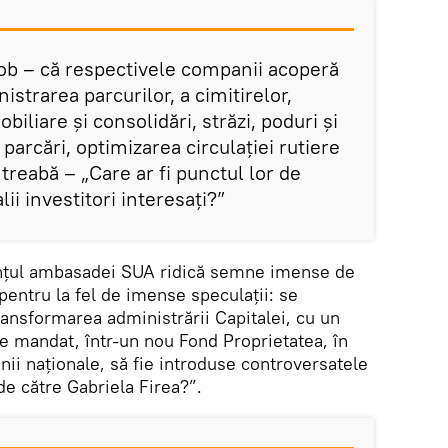
ob – că respectivele companii acoperă
trarea parcurilor, a cimitirelor,
iliare și consolidări, străzi, poduri și
 parcări, optimizarea circulației rutiere
ntreabă – „Care ar fi punctul lor de
ii investitori interesați?”
nțul ambasadei SUA ridică semne imense de
entru la fel de imense speculații: se
ransformarea administrării Capitalei, cu un
e mandat, într-un nou Fond Proprietatea, în
nii naționale, să fie introduse controversatele
de către Gabriela Firea?”.