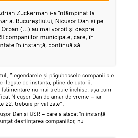
drian Zuckerman i-a întâmpinat la
r al Bucureștiului, Nicușor Dan și pe
 Orban (…) au mai vorbit și despre
I companiilor municipale, care, în
nțate în instanță, continuă să
stul, ”legendarele și păguboasele companii ale
 ilegale de instanță, pline de datorii,
i falimentare nu mai trebuie închise, așa cum
ficat Nicușor Dan de amar de vreme – iar
 22, trebuie privatizate”.
cușor Dan și USR – care a atacat în instanță
unțat desființarea companiilor, nu