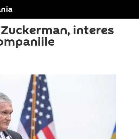
nia
Zuckerman, interes
ompaniile