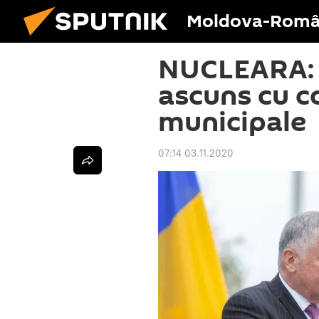
Moldova-Româ
NUCLEARA: 
ascuns cu c
municipale
07:14 03.11.2020