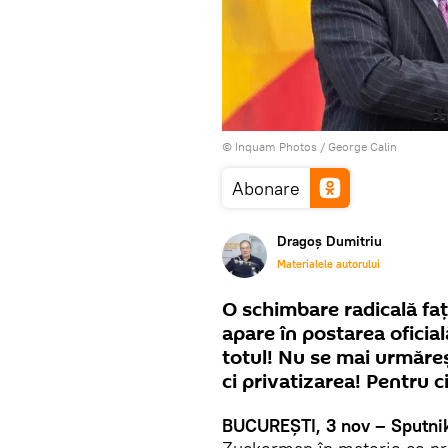
© Inquam Photos / George Calin
Abonare
Dragoș Dumitriu
Materialele autorului
O schimbare radicală faț
apare în postarea ofici
totul! Nu se mai urmăreș
ci privatizarea! Pentru c
BUCUREȘTI, 3 nov – Sputni