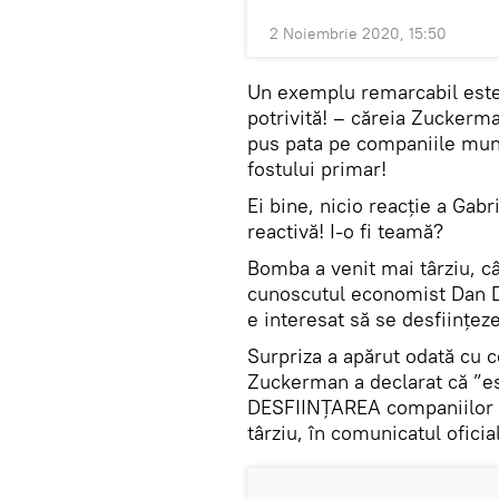
2 Noiembrie 2020, 15:50
Un exemplu remarcabil este 
potrivită! – căreia Zuckerman
pus pata pe companiile muni
fostului primar!
Ei bine, nicio reacție a Gabr
reactivă! I-o fi teamă?
Bomba a venit mai târziu, câ
cunoscutul economist Dan D
e interesat să se desființez
Surpriza a apărut odată cu 
Zuckerman a declarat că ”es
DESFIINȚAREA companiilor d
târziu, în comunicatul ofici