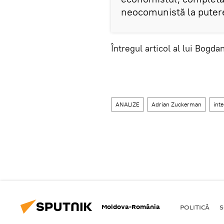
neocomunistă la puter
Întregul articol al lui Bogdan
ANALIZE
Adrian Zuckerman
int
Moldova-România
POLITICĂ
S