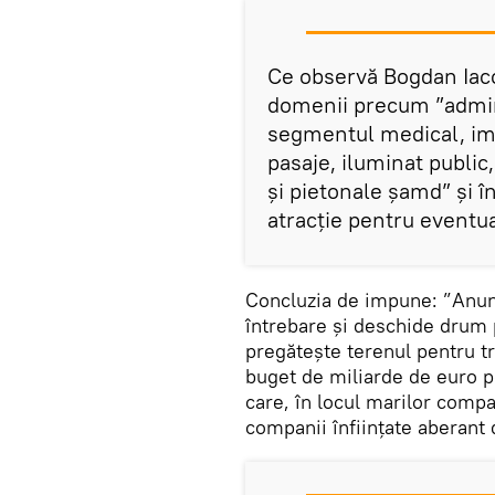
Ce observă Bogdan Iac
domenii precum ”adminis
segmentul medical, imob
pasaje, iluminat public,
și pietonale șamd” și î
atracție pentru eventual
Concluzia de impune: ”Anu
întrebare și deschide drum p
pregătește terenul pentru t
buget de miliarde de euro p
care, în locul marilor compa
companii înființate aberant 