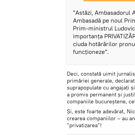
”Astăzi, Ambasadorul A
Ambasadă pe noul Prima
Prim-ministrul Ludovic
importanța PRIVATIZĂRI
ciuda hotărârilor pronu
funcționeze”.
Deci, constată uimit jurnali
primăriei generale, declarate
suprapopulate cu angajați ș
a promis permanent și justi
companiile bucureștene, cele
Și, este foarte adevărat, Ni
crearea companiilor – au an
”privatizarea”!