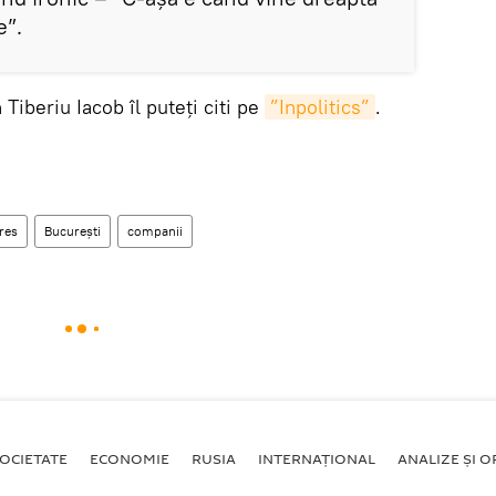
e”.
 Tiberiu Iacob îl puteți citi pe
”Inpolitics”
.
eres
București
companii
OCIETATE
ECONOMIE
RUSIA
INTERNAŢIONAL
ANALIZE ȘI OP