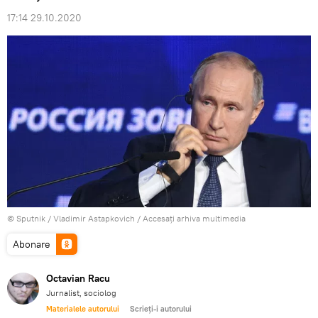
17:14 29.10.2020
© Sputnik / Vladimir Astapkovich
/
Accesați arhiva multimedia
Abonare
Octavian Racu
Jurnalist, sociolog
Materialele autorului
Scrieți-i autorului