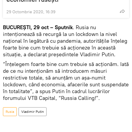
29 Octombrie 2020, 16:39
BUCUREȘTI, 29 oct – Sputnik
. Rusia nu
intenționează să recurgă la un lockdown la nivel
național în legătură cu pandemia, autoritățile înțeleg
foarte bine cum trebuie să acționeze în această
situație, a declarat președintele Vladimir Putin.
“Înțelegem foarte bine cum trebuie să acționăm. Iată
de ce nu intenționăm să introducem măsuri
restrictive totale, să anunțăm un așa-numit
lockdown, când economia, afacerile sunt suspendate
în totalitate”, a spus Putin în cadrul lucrărilor
forumului VTB Capital, “Russia Calling!”.
Rusia
Vladimir Putin